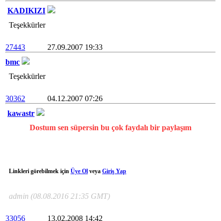
KADIKIZI
Teşekkürler
27443
27.09.2007 19:33
bmc
Teşekkürler
30362
04.12.2007 07:26
kawastr
Dostum sen süpersin bu çok faydalı bir paylaşım
Linkleri görebilmek için
Üye Ol
veya
Giriş Yap
admin (08.08.2016 21:35 GMT)
33056
13.02.2008 14:42