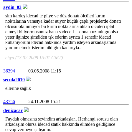
aydin_03
slm kardeş idecad te pilye ve düz donatı ölcüleri kırım
noktalarına varasıya kadar atıyor küçük çaplı projelerde donatı
ölcüsü okunmuyor bu kırım noktalarına atılan ölcüleri iptal
etmeyi biliyormusunuz bana sadece L= donatı uzunlugu olsa
yeter ilginize şimdiden tşk ederim ayrıca 1 senedir idecad
kullanıyorum idecad hakkında yardım isteyen arkadaşlarada
yardım etmek isterim bildigim kadarıyla..
ehya (13.02.2008 15:01 GMT)
36394
03.05.2008 11:15
secula2019
ellerine sağlık
43756
24.11.2008 15:21
denizacar
Faydalı olmasına sevindim arkadaşlar.. Herhangi sorusu olan
arkadaşım olursa idecad statik hakkında elimden geldiğince
cevap vermeye çalışırım.