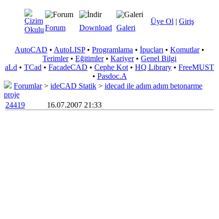
Üye Ol
|
Giriş
Forum
Download
Galeri
AutoCAD
•
AutoLISP
•
Programlama
•
İpuçları
•
Komutlar
•
Terimler
•
Eğitimler
•
Kariyer
•
Genel Bilgi
aLd
•
TCad
•
FacadeCAD
•
Cephe Kot
•
HQ Library
•
FreeMUST
•
Pasdoc.A
Forumlar
>
ideCAD Statik
>
idecad ile adım adım betonarme
proje
24419
16.07.2007 21:33