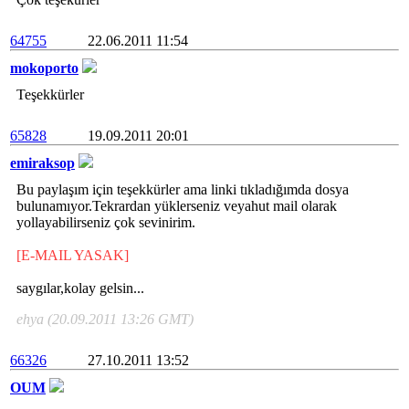
64755
22.06.2011 11:54
mokoporto
Teşekkürler
65828
19.09.2011 20:01
emiraksop
Bu paylaşım için teşekkürler ama linki tıkladığımda dosya
bulunamıyor.Tekrardan yüklerseniz veyahut mail olarak
yollayabilirseniz çok sevinirim.
[E-MAIL YASAK]
saygılar,kolay gelsin...
ehya (20.09.2011 13:26 GMT)
66326
27.10.2011 13:52
OUM