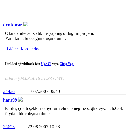
denizacar
Okulda idecad statik ile yapmış olduğum projem.
Yararlanılabileceğini düşündüm...
1-idecad-proje.doc
Linkleri görebilmek için
Üye Ol
veya
Giriş Yap
admin (08.08.2016 21:33 GMT)
24426
17.07.2007 06:40
hans99
kardeş çok teşekkür ediyorum eline emeğine sağlık eyvallah.Çok
faydalı bir çalışma olmuş.
25653
22.08.2007 10:23