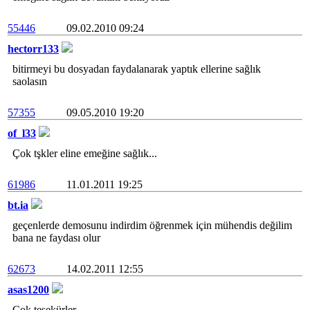
55446
09.02.2010 09:24
hectorr133
bitirmeyi bu dosyadan faydalanarak yaptık ellerine sağlık
saolasın
57355
09.05.2010 19:20
of_l33
Çok tşkler eline emeğine sağlık...
61986
11.01.2011 19:25
bt.ia
geçenlerde demosunu indirdim öğrenmek için mühendis değilim
bana ne faydası olur
62673
14.02.2011 12:55
asas1200
Çok teşekürler