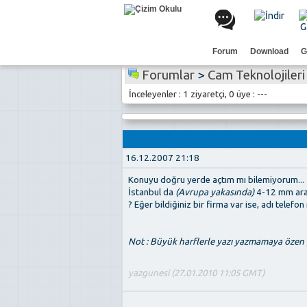
Forum
Download
G
Forumlar
>
Cam Teknolojileri
İnceleyenler : 1 ziyaretçi, 0 üye : ---
16.12.2007 21:18
Konuyu doğru yerde açtım mı bilemiyorum...
İstanbul da
(Avrupa yakasında)
4-12 mm arası
? Eğer bildiğiniz bir firma var ise, adı telefo
Not : Büyük harflerle yazı yazmamaya özen g
yazgunesi (27.01.2010 11:05 GMT)