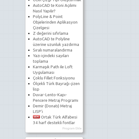
AutoCAD te Koni Açılımı
Nasıl Yapılır?
PolyLine & Point
Objelerinden Aplikasyon
Çizelgesi
Z değerini sıfırlama
AutoCAD te Polyline
üzerine uzunluk yazdırma
Sıralı numaralandırma
Yazı içindeki sayıları
toplama
Karmaşık Path ile Loft
Uygulaması
Çoklu Fillet Fonksiyonu
Ölçekli Türk Bayrağı çizen
lisp
Duvar-Lento-Kapı-
Pencere Metraj Programı
Demir (Donatı) Metraj
LISP'i
Ortak Türk Alfabesi
34 harf destekli fontlar
Program Ekle