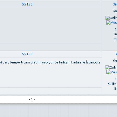
55150
de
Ye
1
i
is
55152
Ye
 var , temperli cam üretimi yapıyor ve bidiğim kadarı ile İstanbula
1
Kalit
B
>
1
<