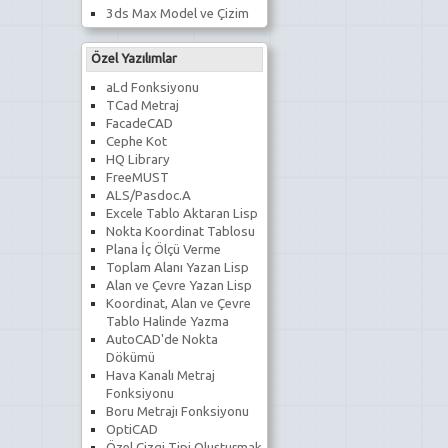
3ds Max Model ve Çizim
Özel Yazılımlar
aLd Fonksiyonu
TCad Metraj
FacadeCAD
Cephe Kot
HQ Library
FreeMUST
ALS/Pasdoc.A
Excele Tablo Aktaran Lisp
Nokta Koordinat Tablosu
Plana İç Ölçü Verme
Toplam Alanı Yazan Lisp
Alan ve Çevre Yazan Lisp
Koordinat, Alan ve Çevre
Tablo Halinde Yazma
AutoCAD'de Nokta
Dökümü
Hava Kanalı Metraj
Fonksiyonu
Boru Metrajı Fonksiyonu
OptiCAD
Özel Çizgi Tipi Oluşturmak