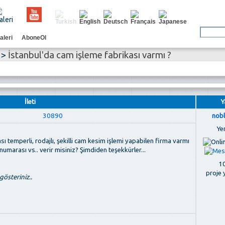
aleri
AboneOl
>
İstanbul'da cam işleme fabrikası varmı ?
İleti
Y
30890
nob
Ye
 temperli, rodajlı, şekilli cam kesim işlemi yapabilen firma varmı
n numarası vs.. verir misiniz? Şimdiden teşekkürler...
10
proje 
österiniz..