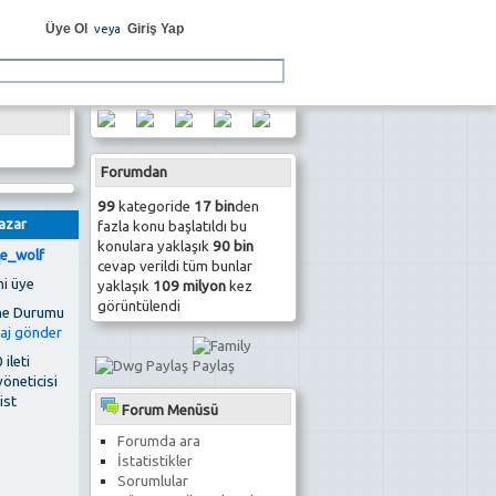
Üye Ol
Giriş Yap
veya
Forumdan
99
kategoride
17 bin
den
azar
fazla konu başlatıldı bu
konulara yaklaşık
90 bin
le_wolf
cevap verildi tüm bunlar
ni üye
yaklaşık
109 milyon
kez
görüntülendi
 ileti
yöneticisi
ist
Forum Menüsü
Forumda ara
İstatistikler
Sorumlular