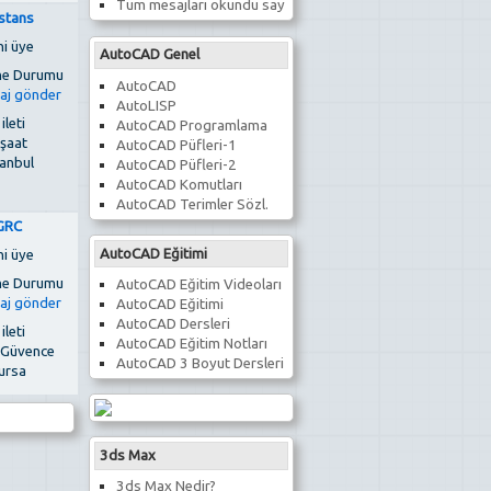
Tüm mesajları okundu say
stans
ni üye
AutoCAD Genel
AutoCAD
AutoLISP
 ileti
AutoCAD Programlama
nşaat
AutoCAD Püfleri-1
tanbul
AutoCAD Püfleri-2
AutoCAD Komutları
AutoCAD Terimler Sözl.
GRC
AutoCAD Eğitimi
ni üye
AutoCAD Eğitim Videoları
AutoCAD Eğitimi
AutoCAD Dersleri
 ileti
AutoCAD Eğitim Notları
e Güvence
AutoCAD 3 Boyut Dersleri
ursa
3ds Max
3ds Max Nedir?