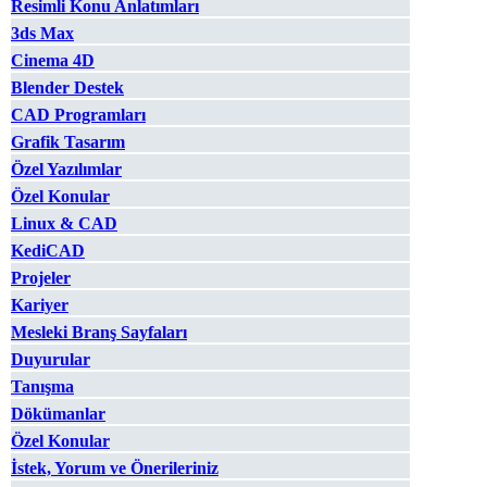
Resimli Konu Anlatımları
3ds Max
Cinema 4D
Blender Destek
CAD Programları
Grafik Tasarım
Özel Yazılımlar
Özel Konular
Linux & CAD
KediCAD
Projeler
Kariyer
Mesleki Branş Sayfaları
Duyurular
Tanışma
Dökümanlar
Özel Konular
İstek, Yorum ve Önerileriniz