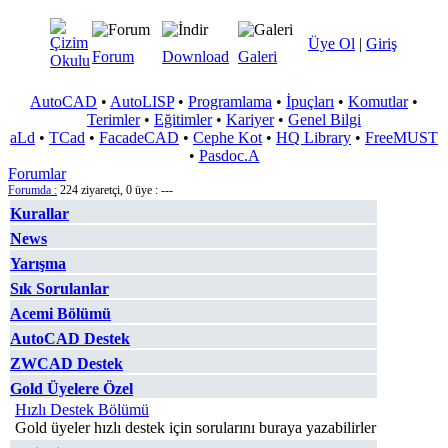
Üye Ol
|
Giriş
Forum
Download
Galeri
AutoCAD
•
AutoLISP
•
Programlama
•
İpuçları
•
Komutlar
•
Terimler
•
Eğitimler
•
Kariyer
•
Genel Bilgi
aLd
•
TCad
•
FacadeCAD
•
Cephe Kot
•
HQ Library
•
FreeMUST
•
Pasdoc.A
Forumlar
Forumda :
224 ziyaretçi, 0 üye : ---
Kurallar
News
Yarışma
Sık Sorulanlar
Acemi Bölümü
AutoCAD Destek
ZWCAD Destek
Gold Üyelere Özel
Hızlı Destek Bölümü
Gold üyeler hızlı destek için sorularını buraya yazabilirler