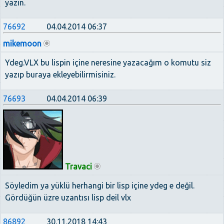
yazın.
76692
04.04.2014 06:37
mikemoon
Ydeg.VLX bu lispin içine neresine yazacağım o komutu siz
yazıp buraya ekleyebilirmisiniz.
76693
04.04.2014 06:39
Travaci
Söyledim ya yüklü herhangi bir lisp içine ydeg e değil.
Gördüğün üzre uzantısı lisp deil vlx
86892
30.11.2018 14:43