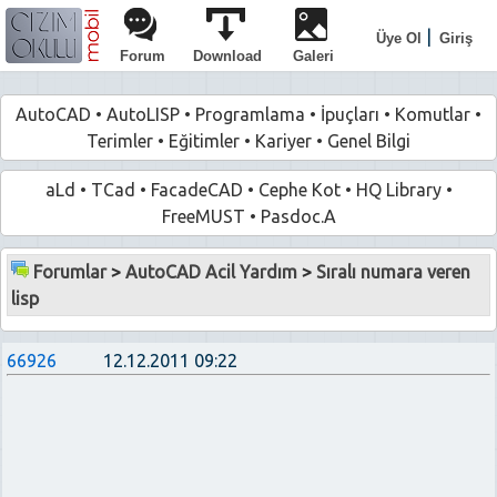
|
Üye Ol
Giriş
Forum
Download
Galeri
AutoCAD
•
AutoLISP
•
Programlama
•
İpuçları
•
Komutlar
•
Terimler
•
Eğitimler
•
Kariyer
•
Genel Bilgi
aLd
•
TCad
•
FacadeCAD
•
Cephe Kot
•
HQ Library
•
FreeMUST
•
Pasdoc.A
Forumlar
>
AutoCAD Acil Yardım
>
Sıralı numara veren
lisp
66926
12.12.2011 09:22