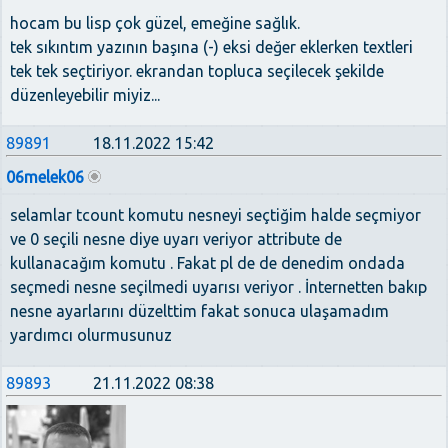
hocam bu lisp çok güzel, emeğine sağlık.
tek sıkıntım yazının başına (-) eksi değer eklerken textleri
tek tek seçtiriyor. ekrandan topluca seçilecek şekilde
düzenleyebilir miyiz...
89891
18.11.2022 15:42
06melek06
selamlar tcount komutu nesneyi seçtiğim halde seçmiyor
ve 0 seçili nesne diye uyarı veriyor attribute de
kullanacağım komutu . Fakat pl de de denedim ondada
seçmedi nesne seçilmedi uyarısı veriyor . İnternetten bakıp
nesne ayarlarını düzelttim fakat sonuca ulaşamadım
yardımcı olurmusunuz
89893
21.11.2022 08:38