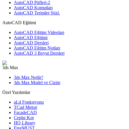
AutoCAD Püfleri-2
AutoCAD Komutları
AutoCAD Terimler Sözl.
AutoCAD Eğitimi
AutoCAD Eğitim Videoları
AutoCAD Eğitimi
AutoCAD Dersleri
AutoCAD Eğitim Notları
AutoCAD 3 Boyut Dersleri
3ds Max
3ds Max Nedir?
3ds Max Model ve Çizim
Özel Yazılımlar
aLd Fonksiyonu
TCad Metraj
FacadeCAD
Cephe Kot
HQ Library
FreeMUST