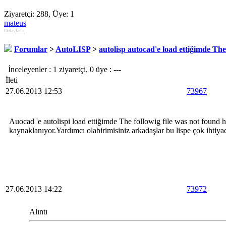
Ziyaretçi: 288, Üye: 1
mateus
Detaylar »
Forumlar
>
AutoLISP
>
autolisp autocad'e load ettiğimde The 
İnceleyenler : 1 ziyaretçi, 0 üye : ---
İleti
27.06.2013 12:53
73967
Auocad 'e autolispi load ettiğimde The followig file was not found h
kaynaklanıyor.Yardımcı olabirimisiniz arkadaşlar bu lispe çok ihtiya
27.06.2013 14:22
73972
Alıntı