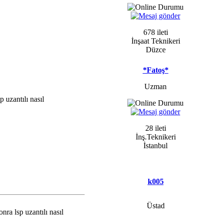
678 ileti
İnşaat Teknikeri
Düzce
*Fatoş*
Uzman
 uzantılı nasıl
28 ileti
İnş.Teknikeri
İstanbul
k005
Üstad
ra lsp uzantılı nasıl