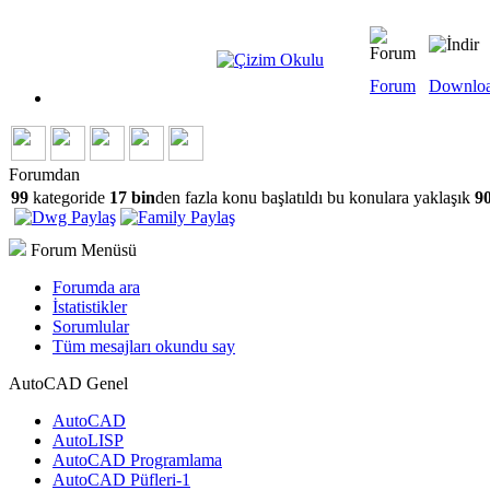
Forum
Downlo
Forumdan
99
kategoride
17 bin
den fazla konu başlatıldı bu konulara yaklaşık
90
Forum Menüsü
Forumda ara
İstatistikler
Sorumlular
Tüm mesajları okundu say
AutoCAD Genel
AutoCAD
AutoLISP
AutoCAD Programlama
AutoCAD Püfleri-1