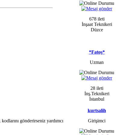
678 ileti
İnşaat Teknikeri
Düzce
*Fatoş*
Uzman
28 ileti
İnş.Teknikeri
İstanbul
kurtsalih
ak kodlarını gönderirseniz yardımcı
Girişimci