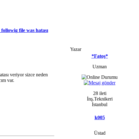
followig file was hatası
Yazar
*Fatoş*
Uzman
atası veriyor sizce neden
cım var.
28 ileti
İnş.Teknikeri
İstanbul
k005
Üstad