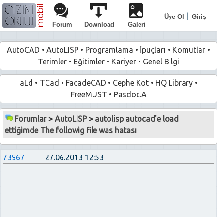
|
Üye Ol
Giriş
Forum
Download
Galeri
AutoCAD
•
AutoLISP
•
Programlama
•
İpuçları
•
Komutlar
•
Terimler
•
Eğitimler
•
Kariyer
•
Genel Bilgi
aLd
•
TCad
•
FacadeCAD
•
Cephe Kot
•
HQ Library
•
FreeMUST
•
Pasdoc.A
Forumlar
>
AutoLISP
>
autolisp autocad'e load
ettiğimde The followig file was hatası
73967
27.06.2013 12:53