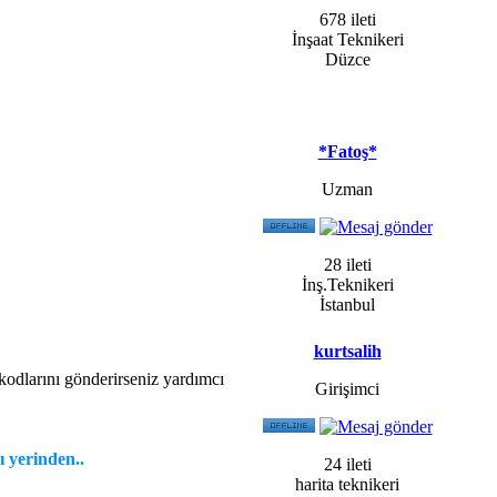
678 ileti
İnşaat Teknikeri
Düzce
*Fatoş*
Uzman
28 ileti
İnş.Teknikeri
İstanbul
kurtsalih
k kodlarını gönderirseniz yardımcı
Girişimci
ı yerinden..
24 ileti
harita teknikeri