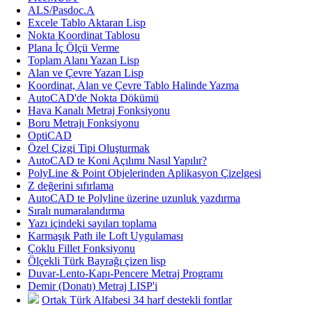
ALS/Pasdoc.A
Excele Tablo Aktaran Lisp
Nokta Koordinat Tablosu
Plana İç Ölçü Verme
Toplam Alanı Yazan Lisp
Alan ve Çevre Yazan Lisp
Koordinat, Alan ve Çevre Tablo Halinde Yazma
AutoCAD'de Nokta Dökümü
Hava Kanalı Metraj Fonksiyonu
Boru Metrajı Fonksiyonu
OptiCAD
Özel Çizgi Tipi Oluşturmak
AutoCAD te Koni Açılımı Nasıl Yapılır?
PolyLine & Point Objelerinden Aplikasyon Çizelgesi
Z değerini sıfırlama
AutoCAD te Polyline üzerine uzunluk yazdırma
Sıralı numaralandırma
Yazı içindeki sayıları toplama
Karmaşık Path ile Loft Uygulaması
Çoklu Fillet Fonksiyonu
Ölçekli Türk Bayrağı çizen lisp
Duvar-Lento-Kapı-Pencere Metraj Programı
Demir (Donatı) Metraj LISP'i
Ortak Türk Alfabesi 34 harf destekli fontlar