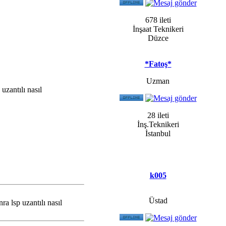
678 ileti
İnşaat Teknikeri
Düzce
*Fatoş*
Uzman
uzantılı nasıl
28 ileti
İnş.Teknikeri
İstanbul
k005
Üstad
a lsp uzantılı nasıl