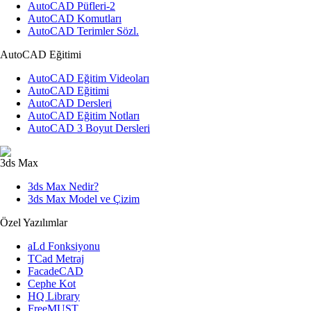
AutoCAD Püfleri-2
AutoCAD Komutları
AutoCAD Terimler Sözl.
AutoCAD Eğitimi
AutoCAD Eğitim Videoları
AutoCAD Eğitimi
AutoCAD Dersleri
AutoCAD Eğitim Notları
AutoCAD 3 Boyut Dersleri
3ds Max
3ds Max Nedir?
3ds Max Model ve Çizim
Özel Yazılımlar
aLd Fonksiyonu
TCad Metraj
FacadeCAD
Cephe Kot
HQ Library
FreeMUST