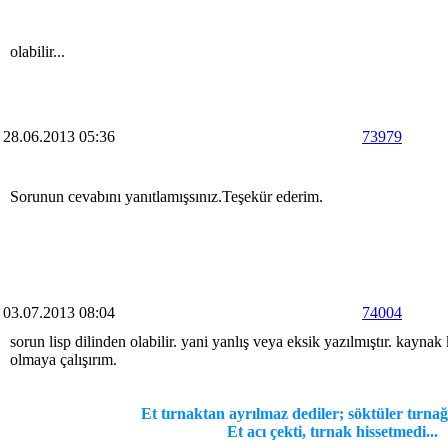
olabilir...
28.06.2013 05:36
73979
Sorunun cevabını yanıtlamışsınız.Teşekür ederim.
03.07.2013 08:04
74004
sorun lisp dilinden olabilir. yani yanlış veya eksik yazılmıştır. kayna
olmaya çalışırım.
Et tırnaktan ayrılmaz dediler; söktüler tırnağ
Et acı çekti, tırnak hissetmedi...