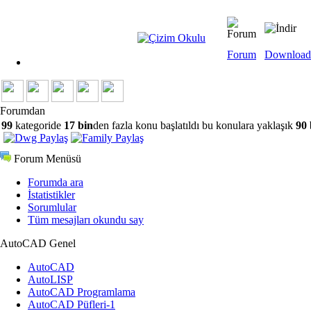
Forum
Download
Forumdan
99
kategoride
17 bin
den fazla konu başlatıldı bu konulara yaklaşık
90 
Forum Menüsü
Forumda ara
İstatistikler
Sorumlular
Tüm mesajları okundu say
AutoCAD Genel
AutoCAD
AutoLISP
AutoCAD Programlama
AutoCAD Püfleri-1