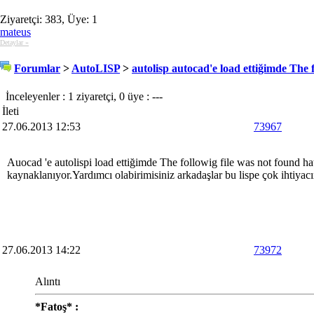
Ziyaretçi: 383, Üye: 1
mateus
Detaylar »
Forumlar
>
AutoLISP
>
autolisp autocad'e load ettiğimde The f
İnceleyenler : 1 ziyaretçi, 0 üye : ---
İleti
27.06.2013 12:53
73967
Auocad 'e autolispi load ettiğimde The followig file was not found ha
kaynaklanıyor.Yardımcı olabirimisiniz arkadaşlar bu lispe çok ihtiyac
27.06.2013 14:22
73972
Alıntı
*Fatoş* :