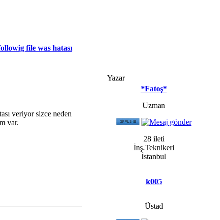
ollowig file was hatası
Yazar
*Fatoş*
Uzman
tası veriyor sizce neden
ım var.
28 ileti
İnş.Teknikeri
İstanbul
k005
Üstad