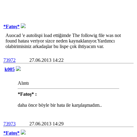
*Fatoş*
Auocad 'e autolispi load ettiğimde The followig file was not
found hatası veriyor sizce neden kaynaklanıyor.Yardımcı
olabirimisiniz arkadaşlar bu lispe çok ihtiyacım var.
73972
27.06.2013 14:22
k005
Alıntı
*Fatoş* :
daha önce böyle bir hata ile karşılaşmadım..
73973
27.06.2013 14:29
*Fatoş*