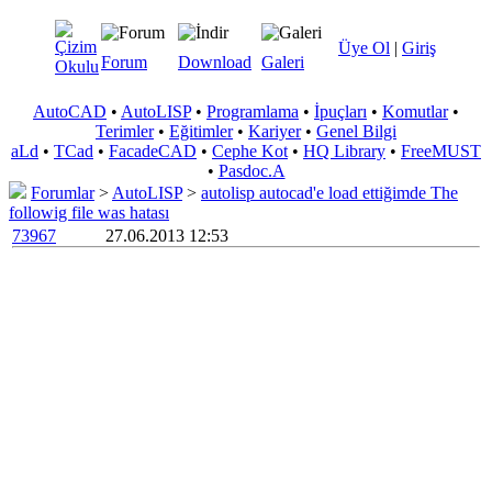
Üye Ol
|
Giriş
Forum
Download
Galeri
AutoCAD
•
AutoLISP
•
Programlama
•
İpuçları
•
Komutlar
•
Terimler
•
Eğitimler
•
Kariyer
•
Genel Bilgi
aLd
•
TCad
•
FacadeCAD
•
Cephe Kot
•
HQ Library
•
FreeMUST
•
Pasdoc.A
Forumlar
>
AutoLISP
>
autolisp autocad'e load ettiğimde The
followig file was hatası
73967
27.06.2013 12:53