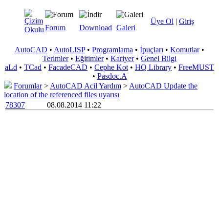
Üye Ol
|
Giriş
Forum
Download
Galeri
AutoCAD
•
AutoLISP
•
Programlama
•
İpuçları
•
Komutlar
•
Terimler
•
Eğitimler
•
Kariyer
•
Genel Bilgi
aLd
•
TCad
•
FacadeCAD
•
Cephe Kot
•
HQ Library
•
FreeMUST
•
Pasdoc.A
Forumlar
>
AutoCAD Acil Yardım
>
AutoCAD Update the
location of the referenced files uyarısı
78307
08.08.2014 11:22