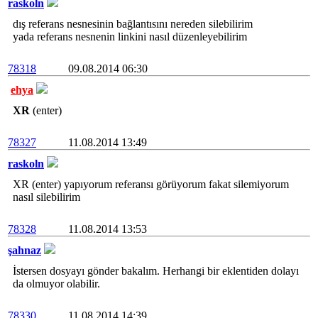
raskoln
dış referans nesnesinin bağlantısını nereden silebilirim
yada referans nesnenin linkini nasıl düzenleyebilirim
78318
09.08.2014 06:30
ehya
XR
(enter)
78327
11.08.2014 13:49
raskoln
XR (enter) yapıyorum referansı görüyorum fakat silemiyorum
nasıl silebilirim
78328
11.08.2014 13:53
şahnaz
İstersen dosyayı gönder bakalım. Herhangi bir eklentiden dolayı
da olmuyor olabilir.
78330
11.08.2014 14:39