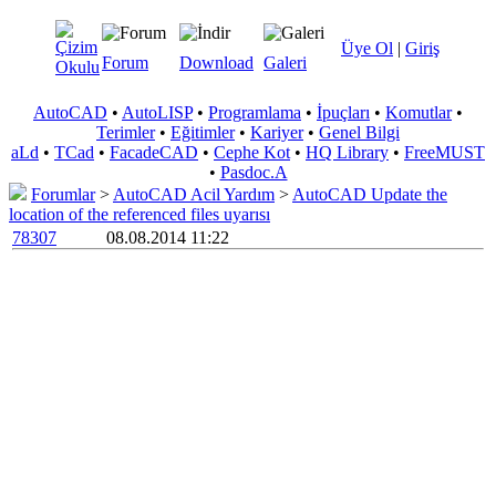
Üye Ol
|
Giriş
Forum
Download
Galeri
AutoCAD
•
AutoLISP
•
Programlama
•
İpuçları
•
Komutlar
•
Terimler
•
Eğitimler
•
Kariyer
•
Genel Bilgi
aLd
•
TCad
•
FacadeCAD
•
Cephe Kot
•
HQ Library
•
FreeMUST
•
Pasdoc.A
Forumlar
>
AutoCAD Acil Yardım
>
AutoCAD Update the
location of the referenced files uyarısı
78307
08.08.2014 11:22