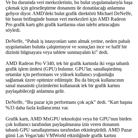
Ve bu durumda veri merkezlerinin, bu bulut uygulamalarıyla başa
çıkmak için görselleştirme donanımı ile donatılacağı anlamına
geliyor diyor. AMD'deki bulut grafik direktörü Michael DeNeffe,
bir basın brifinginde bunun veri merkezleri için AMD Radeon
Pro grafik kartı gibi grafik kartlarına olan talebi artıracağını
söyledi.
DeNeffe, “Pahalı iş istasyonları satın almak yerine, neden pahalı
uygulamaları bulutta çalıştırmıyor ve sonuçları ince ve hafif bir
dizüstü bilgisayara veya tablete sunmayalım ki” dedi.
AMD Radeon Pro V340, tek bir grafik kartında iki vega tabanlı
grafik işlem ünitesi (GPU) bulunur. GPU'lar, sanallaştırılmış
ortamlar için performans ve yüksek kullanıcı yoğunluğu
sağlamak üzere optimize edilmiştir. Bu da birçok kullanıcının
sanal masaüstü çözümlerini kullanarak tek bir grafik kartını
paylaşabileceği anlamına gelir.
DeNeffe, “Bu pazar için performans çok açık” dedi. “Kart başına
%33 daha fazla kullanıcımız var.
Grafik kartı, AMD MxGPU teknolojisi veya bir GPU'nun birden
çok kullanıcı tarafından paylaşılmasına izin veren donanım
tabanlı GPU sanallaştırması tarafından etkinleştirildi. AMD Pazar
günü Las Vegas'taki VMWorld etkinliğinde grafik kartını