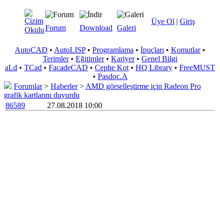
Üye Ol
|
Giriş
Forum
Download
Galeri
AutoCAD
•
AutoLISP
•
Programlama
•
İpuçları
•
Komutlar
•
Terimler
•
Eğitimler
•
Kariyer
•
Genel Bilgi
aLd
•
TCad
•
FacadeCAD
•
Cephe Kot
•
HQ Library
•
FreeMUST
•
Pasdoc.A
Forumlar
>
Haberler
>
AMD görselleştirme için Radeon Pro
grafik kartlarını duyurdu
86589
27.08.2018 10:00