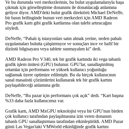
Ve bu durumda veri merkezlerinin, bu bulut uygulamalarıyla başa
çıkmak için görselleştirme donanımı ile donatılacağı anlamına
geliyor diyor. AMD'deki bulut grafik direktörü Michael DeNeffe,
bir basın brifinginde bunun veri merkezleri için AMD Radeon
Pro grafik kartı gibi grafik kartlarına olan talebi artıracağını
söyledi.
DeNeffe, “Pahalı iş istasyonları satın almak yerine, neden pahalı
uygulamaları bulutta çalıştırmıyor ve sonuçları ince ve hafif bir
dizüstü bilgisayara veya tablete sunmayalım ki” dedi.
AMD Radeon Pro V340, tek bir grafik kartında iki vega tabanlı
grafik işlem ünitesi (GPU) bulunur. GPU'lar, sanallaştırılmış
ortamlar için performans ve yüksek kullanıcı yoğunluğu
sağlamak üzere optimize edilmiştir. Bu da birçok kullanıcının
sanal masaüstü çözümlerini kullanarak tek bir grafik kartını
paylaşabileceği anlamına gelir.
DeNeffe, “Bu pazar için performans çok açık” dedi. “Kart başına
%33 daha fazla kullanıcımız var.
Grafik kartı, AMD MxGPU teknolojisi veya bir GPU'nun birden
çok kullanıcı tarafından paylaşılmasına izin veren donanım
tabanlı GPU sanallaştırması tarafından etkinleştirildi. AMD Pazar
günü Las Vegas'taki VMWorld etkinliğinde grafik kartını