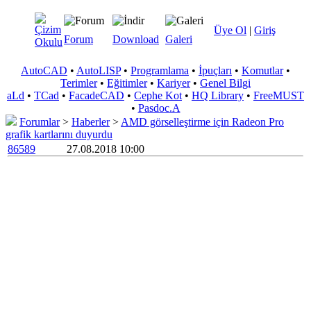
Üye Ol
|
Giriş
Forum
Download
Galeri
AutoCAD
•
AutoLISP
•
Programlama
•
İpuçları
•
Komutlar
•
Terimler
•
Eğitimler
•
Kariyer
•
Genel Bilgi
aLd
•
TCad
•
FacadeCAD
•
Cephe Kot
•
HQ Library
•
FreeMUST
•
Pasdoc.A
Forumlar
>
Haberler
>
AMD görselleştirme için Radeon Pro
grafik kartlarını duyurdu
86589
27.08.2018 10:00