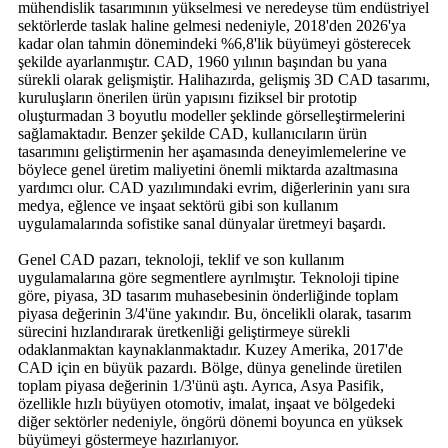
mühendislik tasarımının yükselmesi ve neredeyse tüm endüstriyel
sektörlerde taslak haline gelmesi nedeniyle, 2018'den 2026'ya
kadar olan tahmin dönemindeki %6,8'lik büyümeyi gösterecek
şekilde ayarlanmıştır. CAD, 1960 yılının başından bu yana
sürekli olarak gelişmiştir. Halihazırda, gelişmiş 3D CAD tasarımı,
kuruluşların önerilen ürün yapısını fiziksel bir prototip
oluşturmadan 3 boyutlu modeller şeklinde görselleştirmelerini
sağlamaktadır. Benzer şekilde CAD, kullanıcıların ürün
tasarımını geliştirmenin her aşamasında deneyimlemelerine ve
böylece genel üretim maliyetini önemli miktarda azaltmasına
yardımcı olur. CAD yazılımındaki evrim, diğerlerinin yanı sıra
medya, eğlence ve inşaat sektörü gibi son kullanım
uygulamalarında sofistike sanal dünyalar üretmeyi başardı.
Genel CAD pazarı, teknoloji, teklif ve son kullanım
uygulamalarına göre segmentlere ayrılmıştır. Teknoloji tipine
göre, piyasa, 3D tasarım muhasebesinin önderliğinde toplam
piyasa değerinin 3/4'üne yakındır. Bu, öncelikli olarak, tasarım
sürecini hızlandırarak üretkenliği geliştirmeye sürekli
odaklanmaktan kaynaklanmaktadır. Kuzey Amerika, 2017'de
CAD için en büyük pazardı. Bölge, dünya genelinde üretilen
toplam piyasa değerinin 1/3'ünü aştı. Ayrıca, Asya Pasifik,
özellikle hızlı büyüyen otomotiv, imalat, inşaat ve bölgedeki
diğer sektörler nedeniyle, öngörü dönemi boyunca en yüksek
büyümeyi göstermeye hazırlanıyor.