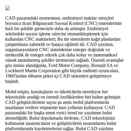
CAD pazarındaki momentum, endüstriyel makine süreçleri
boyunca ticari Bilgisayarlı Sayısal Kontrol (CNC) sistemlerinin
hızlı bir şekilde girmesiyle daha da artmıştır. Endüstriyel
sektördeki sayısız işleme sürecini otomatikleştirmek için
kullanılan CNC makineleri; Bu tür sistemlerin kağıt planlardan
çalıştırılması zahmetli ve hataya eğilimli idi. CAD yazılımı,
organizasyonların CNC sistemlerine entegre doğruluk ve
üretkenlik ile entegre ederek çok daha kolay ve matematiksel
olarak tanımlanmış şekiller üretmesini sağladı. Önemli avantajlar
göz önüne alındığında, Ford Motor Company, Renault SA ve
Lockheed Martin Corporation gibi büyük endüstri oyuncuları,
1960'lardan itibaren şirket içi CAD sistemleri geliştirmeye
başladı.
Mobil erişim, kuruluşların ve tüketicilerin neredeyse her
teknolojide aradığı en önemli özelliklerden biri haline gelmiştir.
CAD geliştiricilerinin sayısı şu anda mobil platformlarda
tasarlanan verilere erişmenin bazı yollarını kullanıyor. CAD
pazarındaki bir başka umut verici trend ise yazılımın bulut
aboneliğidir. Bulut depolamada ilerleme, CAD teknolojisini
kullanarak tasarımcıların ve geliştiricilerin tasarımlarını bulut
platformlarında kaydetmelerini sağlar. Bulut CAD yazılımı