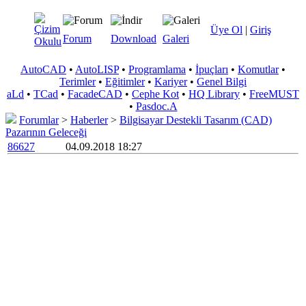
Üye Ol
|
Giriş
Forum
Download
Galeri
AutoCAD
•
AutoLISP
•
Programlama
•
İpuçları
•
Komutlar
•
Terimler
•
Eğitimler
•
Kariyer
•
Genel Bilgi
aLd
•
TCad
•
FacadeCAD
•
Cephe Kot
•
HQ Library
•
FreeMUST
•
Pasdoc.A
Forumlar
>
Haberler
>
Bilgisayar Destekli Tasarım (CAD)
Pazarının Geleceği
86627
04.09.2018 18:27