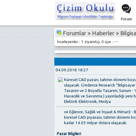
Forum
Forumlar
>
Haberler
>
Bilgis
İnceleyenler : 1 ziyaretçi, 0 üye : ---
04.09.2018 18:27
Küresel CAD pazarı, tahmin dönemi boyu
ulaşacak. Credence Research “Bilgisayar 
Tasarım ve 2 Boyutlu Tasarım; Sunum - Y
Havacılık ve Savunma ) yayınladığı yeni b
Elektrik-Elektronik, Medya
ve Eğlence, Sağlık ve İnşaat & Mimari) -
küresel CAD piyasası, tahmin dönemi boy
kadar 14.03 milyar dolara ulaşacak.
Pazar Bilgileri