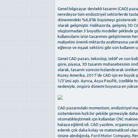
Genel bilgisayar destekli tasarım (CAD) paza
neredeyse tüm endüstriyel sektörlerde tasla
dönemindeki %6,8'lik büyümeyi gösterecek şe
olarak gelişmiştir. Halihazırda, gelişmiş 3D CA
oluşturmadan 3 boyutlu modeller şeklinde gö
kullanıcıların ürün tasarımını geliştirmenin
maliyetini önemli miktarda azaltmasına yardım
eğlence ve inşaat sektörü gibi son kullanım 
Genel CAD pazarı, teknoloji, teklif ve son ku
göre, piyasa, 3D tasarım muhasebesinin önder
olarak, tasarım sürecini hızlandırarak üretk
Kuzey Amerika, 2017'de CAD için en büyük pa
1/3'ünü aştı. Ayrıca, Asya Pasifik, özellikle 
nedeniyle, öngörü dönemi boyunca en yükse
CAD pazarındaki momentum, endüstriyel makin
sistemlerinin hızlı bir şekilde girmesiyle dah
otomatikleştirmek için kullanılan CNC makinele
hataya eğilimli idi. CAD yazılımı, organizasy
ederek çok daha kolay ve matematiksel olarak
önüne alındığında, Ford Motor Company, Ren