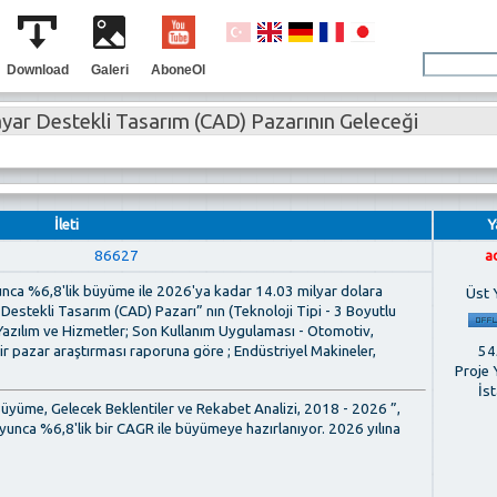
Download
Galeri
AboneOl
ayar Destekli Tasarım (CAD) Pazarının Geleceği
İleti
Y
86627
a
nca %6,8'lik büyüme ile 2026'ya kadar 14.03 milyar dolara
Üst 
Destekli Tasarım (CAD) Pazarı” nın (Teknoloji Tipi - 3 Boyutlu
azılım ve Hizmetler; Son Kullanım Uygulaması - Otomotiv,
545
ir pazar araştırması raporuna göre ; Endüstriyel Makineler,
Proje 
İs
 Büyüme, Gelecek Beklentiler ve Rekabet Analizi, 2018 - 2026 ”,
unca %6,8'lik bir CAGR ile büyümeye hazırlanıyor. 2026 yılına