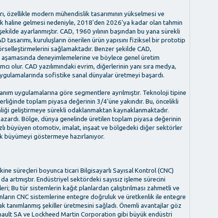
rı, özellikle modern mühendislik tasarımının yükselmesi ve
k haline gelmesi nedeniyle, 2018'den 2026'ya kadar olan tahmin
kilde ayarlanmıştır. CAD, 1960 yılının başından bu yana sürekli
D tasarımı, kuruluşların önerilen ürün yapısını fiziksel bir prototip
rselleştirmelerini sağlamaktadır. Benzer şekilde CAD,
 her aşamasında deneyimlemelerine ve böylece genel üretim
cı olur. CAD yazılımındaki evrim, diğerlerinin yanı sıra medya,
uygulamalarında sofistike sanal dünyalar üretmeyi başardı.
llanım uygulamalarına göre segmentlere ayrılmıştır. Teknoloji tipine
liğinde toplam piyasa değerinin 3/4'üne yakındır. Bu, öncelikli
enliği geliştirmeye sürekli odaklanmaktan kaynaklanmaktadır.
zardı. Bölge, dünya genelinde üretilen toplam piyasa değerinin
hızlı büyüyen otomotiv, imalat, inşaat ve bölgedeki diğer sektörler
k büyümeyi göstermeye hazırlanıyor.
e süreçleri boyunca ticari Bilgisayarlı Sayısal Kontrol (CNC)
a da artmıştır. Endüstriyel sektördeki sayısız işleme sürecini
ri; Bu tür sistemlerin kağıt planlardan çalıştırılması zahmetli ve
onların CNC sistemlerine entegre doğruluk ve üretkenlik ile entegre
 tanımlanmış şekiller üretmesini sağladı. Önemli avantajlar göz
ault SA ve Lockheed Martin Corporation gibi büyük endüstri