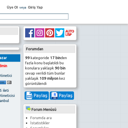
Üye Ol
Giriş Yap
veya
Forumdan
99
kategoride
17 bin
den
azar
fazla konu başlatıldı bu
dmin
konulara yaklaşık
90 bin
cevap verildi tüm bunlar
Yönetici
yaklaşık
109 milyon
kez
görüntülendi
 ileti
Yöneticisi
tanbul
Forum Menüsü
Forumda ara
İstatistikler