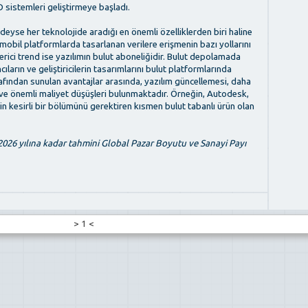
D sistemleri geliştirmeye başladı.
redeyse her teknolojide aradığı en önemli özelliklerden biri haline
a mobil platformlarda tasarlanan verilere erişmenin bazı yollarını
rici trend ise yazılımın bulut aboneliğidir. Bulut depolamada
ıların ve geliştiricilerin tasarımlarını bulut platformlarında
afından sunulan avantajlar arasında, yazılım güncellemesi, daha
ve önemli maliyet düşüşleri bulunmaktadır. Örneğin, Autodesk,
nin kesirli bir bölümünü gerektiren kısmen bulut tabanlı ürün olan
 2026 yılına kadar tahmini Global Pazar Boyutu ve Sanayi Payı
>
1
<