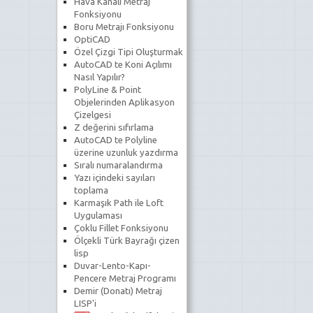
Hava Kanalı Metraj
Fonksiyonu
Boru Metrajı Fonksiyonu
OptiCAD
Özel Çizgi Tipi Oluşturmak
AutoCAD te Koni Açılımı
Nasıl Yapılır?
PolyLine & Point
Objelerinden Aplikasyon
Çizelgesi
Z değerini sıfırlama
AutoCAD te Polyline
üzerine uzunluk yazdırma
Sıralı numaralandırma
Yazı içindeki sayıları
toplama
Karmaşık Path ile Loft
Uygulaması
Çoklu Fillet Fonksiyonu
Ölçekli Türk Bayrağı çizen
lisp
Duvar-Lento-Kapı-
Pencere Metraj Programı
Demir (Donatı) Metraj
LISP'i