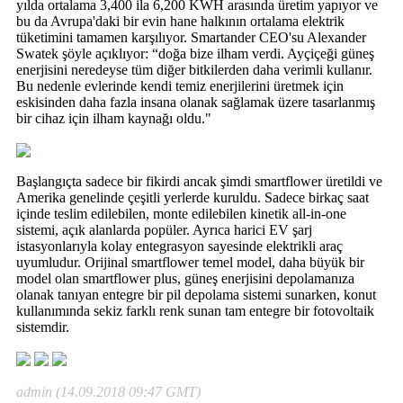
yılda ortalama 3,400 ila 6,200 KWH arasında üretim yapıyor ve
bu da Avrupa'daki bir evin hane halkının ortalama elektrik
tüketimini tamamen karşılıyor. Smartander CEO'su Alexander
Swatek şöyle açıklıyor: “doğa bize ilham verdi. Ayçiçeği güneş
enerjisini neredeyse tüm diğer bitkilerden daha verimli kullanır.
Bu nedenle evlerinde kendi temiz enerjilerini üretmek için
eskisinden daha fazla insana olanak sağlamak üzere tasarlanmış
bir cihaz için ilham kaynağı oldu."
Başlangıçta sadece bir fikirdi ancak şimdi smartflower üretildi ve
Amerika genelinde çeşitli yerlerde kuruldu. Sadece birkaç saat
içinde teslim edilebilen, monte edilebilen kinetik all-in-one
sistemi, açık alanlarda popüler. Ayrıca harici EV şarj
istasyonlarıyla kolay entegrasyon sayesinde elektrikli araç
uyumludur. Orijinal smartflower temel model, daha büyük bir
model olan smartflower plus, güneş enerjisini depolamanıza
olanak tanıyan entegre bir pil depolama sistemi sunarken, konut
kullanımında sekiz farklı renk sunan tam entegre bir fotovoltaik
sistemdir.
admin (14.09.2018 09:47 GMT)