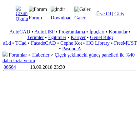
Üye Ol
|
Giriş
Forum
Download
Galeri
AutoCAD
•
AutoLISP
•
Programlama
•
İpuçları
•
Komutlar
•
Terimler
•
Eğitimler
•
Kariyer
•
Genel Bilgi
aLd
•
TCad
•
FacadeCAD
•
Cephe Kot
•
HQ Library
•
FreeMUST
•
Pasdoc.A
Forumlar
>
Haberler
>
Çiçek şeklindeki güneş panelleri ile %40
daha fazla verim
86664
13.09.2018 23:30