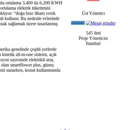
ılda ortalama 3,400 ila 6,200 KWH
ortalama elektrik tüketimini
lıyor: “doğa bize ilham verdi.
Üst Yönetici
li kullanır. Bu nedenle evlerinde
lanak sağlamak üzere tasarlanmış
545 ileti
Proje Yöneticisi
İstanbul
erika genelinde çeşitli yerlerde
 kinetik all-in-one sistemi, açık
asyon sayesinde elektrikli araç
 olan smartflower plus, güneş
temi sunarken, konut kullanımında