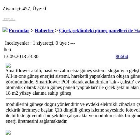
Ziyaretçi: 457, Üye: 0
Detaylar »
Forumlar
>
Haberler
>
Çiçek şeklindeki güneş panelleri ile 
İnceleyenler : 1 ziyaretçi, 0 üye : ---
İleti
13.09.2018 23:30
86664
Smartflower akıllı, basit ve zahmetsiz güneş sistemi sloganıyla geli
All-in-one güneş enerjisi sistemi, hareketli yapraklardan oluşan güneş
görünümünde. Smartflower POP olarak adlandırılan 'tak - çalıştır'
otomatik olarak açılan güneş paneli 'yaprakları' ile çiçek şeklini alan 
18 m2 yüzey alanına sahip güneş
modüllerini güneşe doğru yönlendirir ve evdeki elektrikli cihazları ç
elektrik üretmeye başlar. Çift dingilli güneş izleme sayesinde fotov
ile birlikte güvenilir bir şekilde çalışmakta ve modülün statik bir g
enerji üretmesini sağlamaktadır.