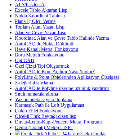
ALS/Pasdoc.A
Excele Tablo Aktaran Lisp
Nokta Koordinat Tablosu
Plana İç Ölçü Verme
Toplam Alanı Yazan Lisp
Alan ve Çevre Yazan Lisp
Koordinat, Alan ve Çevre Tablo Halinde Yazma
AutoCAD'de Nokta Dökümü
Hava Kanalı Metraj Fonksiyonu
Boru Metrajı Fonksiyonu
OptiCAD
Özel Çizgi Tipi Oluşturmak
AutoCAD te Koni Açılımı Nasıl Yapılır?
PolyLine & Point Objelerinden Aplikasyon Çizelgesi
Z değerini sıfırlama
AutoCAD te Polyline üzerine uzunluk yazdırma
Sıralı numaralandırma
Yazı içindeki sayıları toplama
Karmaşık Path ile Loft Uygulaması
Çoklu Fillet Fonksiyonu
Ölçekli Türk Bayrağı çizen lisp
Duvar-Lento-Kapı-Pencere Metraj Programı
Demir (Donatı) Metraj LISP'i
Ortak Türk Alfabesi 34 harf destekli fontlar