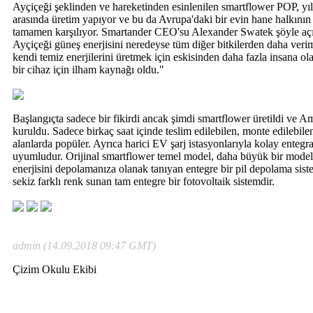
Ayçiçeği şeklinden ve hareketinden esinlenilen smartflower POP, y
arasında üretim yapıyor ve bu da Avrupa'daki bir evin hane halkının 
tamamen karşılıyor. Smartander CEO'su Alexander Swatek şöyle açık
Ayçiçeği güneş enerjisini neredeyse tüm diğer bitkilerden daha verim
kendi temiz enerjilerini üretmek için eskisinden daha fazla insana o
bir cihaz için ilham kaynağı oldu."
Başlangıçta sadece bir fikirdi ancak şimdi smartflower üretildi ve Am
kuruldu. Sadece birkaç saat içinde teslim edilebilen, monte edilebilen
alanlarda popüler. Ayrıca harici EV şarj istasyonlarıyla kolay entegr
uyumludur. Orijinal smartflower temel model, daha büyük bir model
enerjisini depolamanıza olanak tanıyan entegre bir pil depolama sis
sekiz farklı renk sunan tam entegre bir fotovoltaik sistemdir.
admin (14.09.2018 09:47 GMT)
Çizim Okulu Ekibi