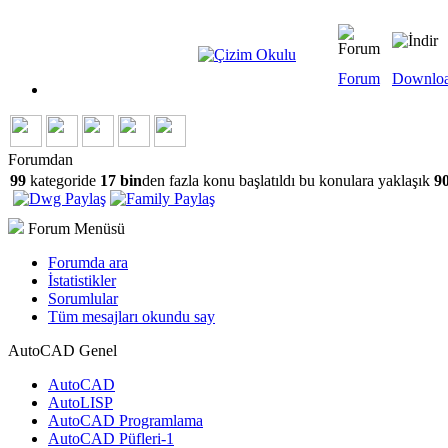
Forum
Downlo
Forumdan
99
kategoride
17 bin
den fazla konu başlatıldı bu konulara yaklaşık
90
Forum Menüsü
Forumda ara
İstatistikler
Sorumlular
Tüm mesajları okundu say
AutoCAD Genel
AutoCAD
AutoLISP
AutoCAD Programlama
AutoCAD Püfleri-1