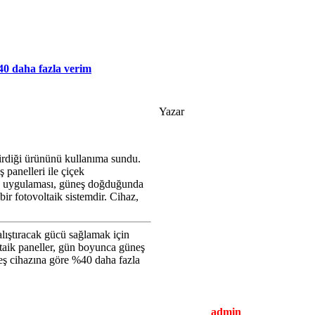
%40 daha fazla verim
Yazar
ştirdiği ürününü kullanıma sundu.
 panelleri ile çiçek
 ev uygulaması, güneş doğduğunda
bir fotovoltaik sistemdir. Cihaz,
alıştıracak gücü sağlamak için
oltaik paneller, gün boyunca güneş
üneş cihazına göre %40 daha fazla
admin