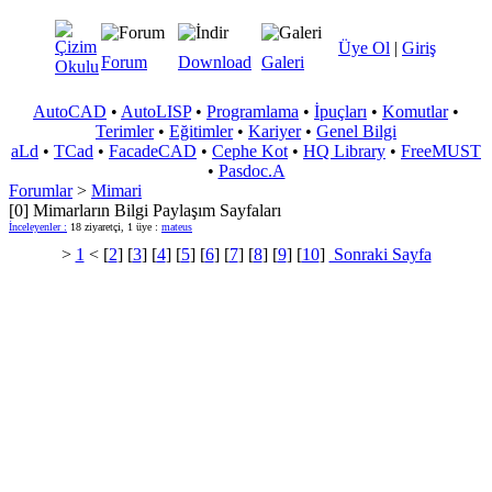
Üye Ol
|
Giriş
Forum
Download
Galeri
AutoCAD
•
AutoLISP
•
Programlama
•
İpuçları
•
Komutlar
•
Terimler
•
Eğitimler
•
Kariyer
•
Genel Bilgi
aLd
•
TCad
•
FacadeCAD
•
Cephe Kot
•
HQ Library
•
FreeMUST
•
Pasdoc.A
Forumlar
>
Mimari
[0] Mimarların Bilgi Paylaşım Sayfaları
İnceleyenler :
18 ziyaretçi, 1 üye :
mateus
>
1
< [
2
] [
3
] [
4
] [
5
] [
6
] [
7
] [
8
] [
9
] [
10
]
Sonraki Sayfa