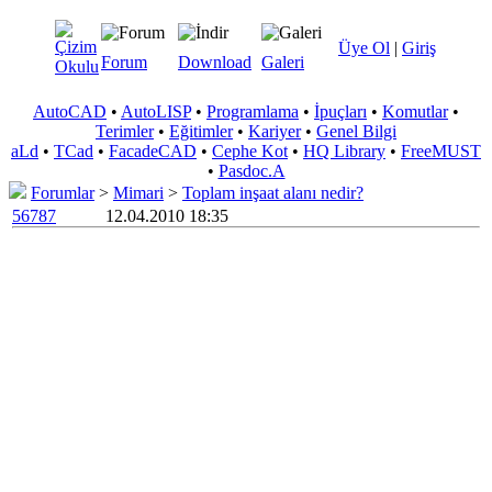
Üye Ol
|
Giriş
Forum
Download
Galeri
AutoCAD
•
AutoLISP
•
Programlama
•
İpuçları
•
Komutlar
•
Terimler
•
Eğitimler
•
Kariyer
•
Genel Bilgi
aLd
•
TCad
•
FacadeCAD
•
Cephe Kot
•
HQ Library
•
FreeMUST
•
Pasdoc.A
Forumlar
>
Mimari
>
Toplam inşaat alanı nedir?
56787
12.04.2010 18:35