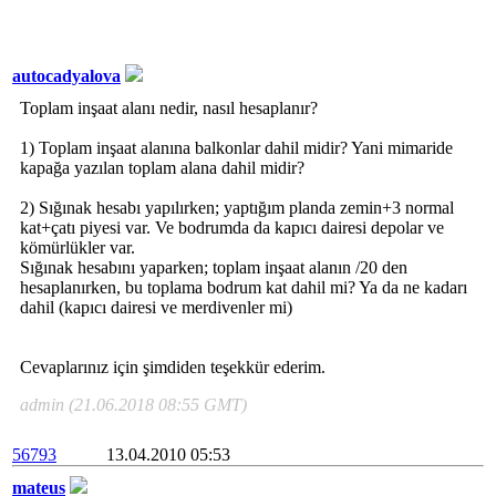
autocadyalova
Toplam inşaat alanı nedir, nasıl hesaplanır?
1) Toplam inşaat alanına balkonlar dahil midir? Yani mimaride
kapağa yazılan toplam alana dahil midir?
2) Sığınak hesabı yapılırken; yaptığım planda zemin+3 normal
kat+çatı piyesi var. Ve bodrumda da kapıcı dairesi depolar ve
kömürlükler var.
Sığınak hesabını yaparken; toplam inşaat alanın /20 den
hesaplanırken, bu toplama bodrum kat dahil mi? Ya da ne kadarı
dahil (kapıcı dairesi ve merdivenler mi)
Cevaplarınız için şimdiden teşekkür ederim.
admin (21.06.2018 08:55 GMT)
56793
13.04.2010 05:53
mateus