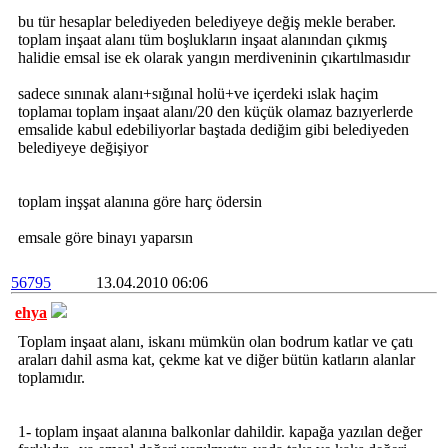
bu tür hesaplar belediyeden belediyeye değiş mekle beraber.
toplam inşaat alanı tüm boşlukların inşaat alanından çıkmış
halidie emsal ise ek olarak yangın merdiveninin çıkartılmasıdır
sadece sınınak alanı+sığınal holü+ve içerdeki ıslak haçim
toplamaı toplam inşaat alanı/20 den küçük olamaz bazıyerlerde
emsalide kabul edebiliyorlar baştada dediğim gibi belediyeden
belediyeye değişiyor
toplam inşşat alanına göre harç ödersin
emsale göre binayı yaparsın
56795
13.04.2010 06:06
ehya
Toplam inşaat alanı, iskanı mümkün olan bodrum katlar ve çatı
araları dahil asma kat, çekme kat ve diğer bütün katların alanlar
toplamıdır.
1- toplam inşaat alanına balkonlar dahildir. kapağa yazılan değer