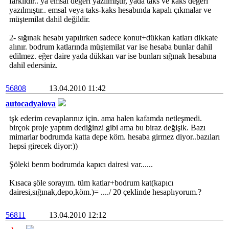
farklıdır.. ya emsal değeri yazılmıştır, yada taks ve kaks değeri
yazılmıştır.. emsal veya taks-kaks hesabında kapalı çıkmalar ve
müştemilat dahil değildir.
2- sığınak hesabı yapılırken sadece konut+dükkan katları dikkate
alınır. bodrum katlarında müştemilat var ise hesaba bunlar dahil
edilmez. eğer daire yada dükkan var ise bunları sığınak hesabına
dahil edersiniz.
56808
13.04.2010 11:42
autocadyalova
tşk ederim cevaplarınız için. ama halen kafamda netleşmedi.
birçok proje yaptım dediğinzi gibi ama bu biraz değişik. Bazı
mimarlar bodrumda katta depe köm. hesaba girmez diyor..bazıları
hepsi girecek diyor:))
Şöleki benm bodrumda kapıcı dairesi var......
Kısaca şöle sorayım. tüm katlar+bodrum kat(kapıcı
dairesi,sığınak,depo,köm.)= ..../ 20 çeklinde hesaplıyorum.?
56811
13.04.2010 12:12