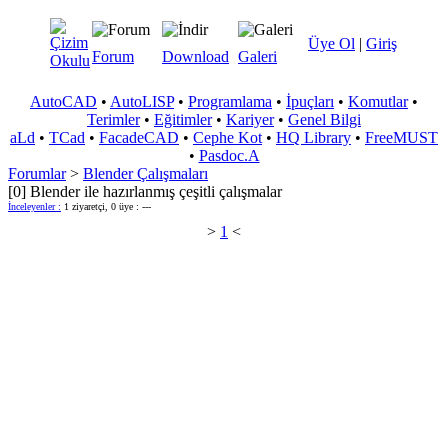
Üye Ol
|
Giriş
Forum
Download
Galeri
AutoCAD
•
AutoLISP
•
Programlama
•
İpuçları
•
Komutlar
•
Terimler
•
Eğitimler
•
Kariyer
•
Genel Bilgi
aLd
•
TCad
•
FacadeCAD
•
Cephe Kot
•
HQ Library
•
FreeMUST
•
Pasdoc.A
Forumlar
>
Blender Çalışmaları
[0] Blender ile hazırlanmış çeşitli çalışmalar
İnceleyenler :
1 ziyaretçi, 0 üye : ---
>
1
<