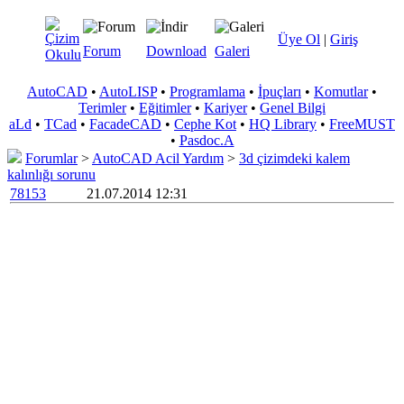
Üye Ol
|
Giriş
Forum
Download
Galeri
AutoCAD
•
AutoLISP
•
Programlama
•
İpuçları
•
Komutlar
•
Terimler
•
Eğitimler
•
Kariyer
•
Genel Bilgi
aLd
•
TCad
•
FacadeCAD
•
Cephe Kot
•
HQ Library
•
FreeMUST
•
Pasdoc.A
Forumlar
>
AutoCAD Acil Yardım
>
3d çizimdeki kalem
kalınlığı sorunu
78153
21.07.2014 12:31