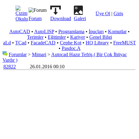
Üye Ol
|
Giriş
Forum
Download
Galeri
AutoCAD
•
AutoLISP
•
Programlama
•
İpuçları
•
Komutlar
•
Terimler
•
Eğitimler
•
Kariyer
•
Genel Bilgi
aLd
•
TCad
•
FacadeCAD
•
Cephe Kot
•
HQ Library
•
FreeMUST
•
Pasdoc.A
Forumlar
>
Mimari
>
Autocad Hazır Tefriş ( Bir Çok İhtiyaç
Vardır )
82822
26.01.2016 00:10