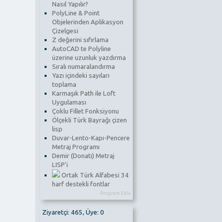
Nasıl Yapılır?
PolyLine & Point
Objelerinden Aplikasyon
Çizelgesi
Z değerini sıfırlama
AutoCAD te Polyline
üzerine uzunluk yazdırma
Sıralı numaralandırma
Yazı içindeki sayıları
toplama
Karmaşık Path ile Loft
Uygulaması
Çoklu Fillet Fonksiyonu
Ölçekli Türk Bayrağı çizen
lisp
Duvar-Lento-Kapı-Pencere
Metraj Programı
Demir (Donatı) Metraj
LISP'i
Ortak Türk Alfabesi 34
harf destekli fontlar
Program Ekle
Ziyaretçi: 465, Üye: 0