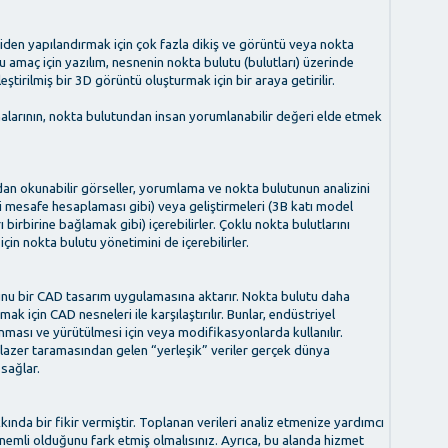
niden yapılandırmak için çok fazla dikiş ve görüntü veya nokta
. Bu amaç için yazılım, nesnenin nokta bulutu (bulutları) üzerinde
eştirilmiş bir 3D görüntü oluşturmak için bir araya getirilir.
malarının, nokta bulutundan insan yorumlanabilir değeri elde etmek
dan okunabilir görseller, yorumlama ve nokta bulutunun analizini
aki mesafe hesaplaması gibi) veya geliştirmeleri (3B katı model
 birbirine bağlamak gibi) içerebilirler. Çoklu nokta bulutlarını
çin nokta bulutu yönetimini de içerebilirler.
tunu bir CAD tasarım uygulamasına aktarır. Nokta bulutu daha
k için CAD nesneleri ile karşılaştırılır. Bunlar, endüstriyel
nması ve yürütülmesi için veya modifikasyonlarda kullanılır.
r lazer taramasından gelen “yerleşik” veriler gerçek dünya
 sağlar.
ında bir fikir vermiştir. Toplanan verileri analiz etmenize yardımcı
önemli olduğunu fark etmiş olmalısınız. Ayrıca, bu alanda hizmet