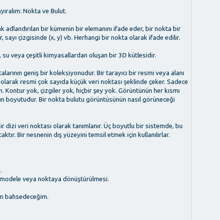
ayıralım: Nokta ve Bulut.
 adlandırılan bir kümenin bir elemanını ifade eder, bir nokta bir
 sayı çizgisinde (x, y) vb. Herhangi bir nokta olarak ifade edilir.
r, su veya çeşitli kimyasallardan oluşan bir 3D kütlesidir.
alarının geniş bir koleksiyonudur. Bir tarayıcı bir resmi veya alanı
 olarak resmi çok sayıda küçük veri noktası şeklinde çeker. Sadece
. Kontur yok, çizgiler yok, hiçbir şey yok. Görüntünün her kısmı
unun boyutudur. Bir nokta bulutu görüntüsünün nasıl görüneceği
 dizi veri noktası olarak tanımlanır. Üç boyutlu bir sistemde, bu
ktır. Bir nesnenin dış yüzeyini temsil etmek için kullanılırlar.
.
 modele veya noktaya dönüştürülmesi.
dan bahsedeceğim.