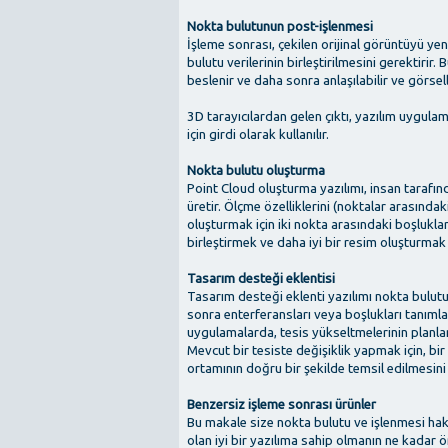
Nokta bulutunun post-işlenmesi
İşleme sonrası, çekilen orijinal görüntüyü ye
bulutu verilerinin birleştirilmesini gerektirir
beslenir ve daha sonra anlaşılabilir ve görsell
3D tarayıcılardan gelen çıktı, yazılım uygula
için girdi olarak kullanılır.
Nokta bulutu oluşturma
Point Cloud oluşturma yazılımı, insan tarafın
üretir. Ölçme özelliklerini (noktalar arasınd
oluşturmak için iki nokta arasındaki boşlukları
birleştirmek ve daha iyi bir resim oluşturmak i
Tasarım desteği eklentisi
Tasarım desteği eklenti yazılımı nokta bulu
sonra enterferansları veya boşlukları tanımlama
uygulamalarda, tesis yükseltmelerinin planla
Mevcut bir tesiste değişiklik yapmak için, bi
ortamının doğru bir şekilde temsil edilmesini
Benzersiz işleme sonrası ürünler
Bu makale size nokta bulutu ve işlenmesi hakk
olan iyi bir yazılıma sahip olmanın ne kadar 