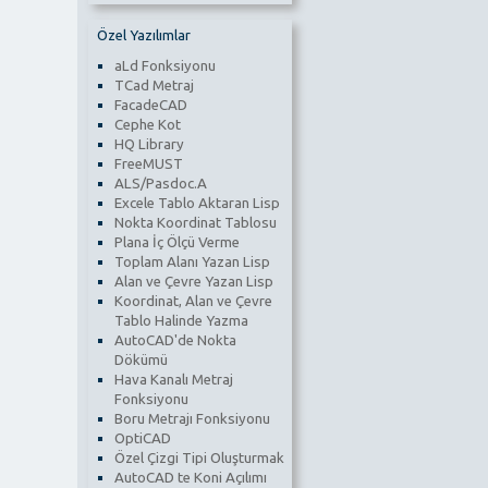
Özel Yazılımlar
aLd Fonksiyonu
TCad Metraj
FacadeCAD
Cephe Kot
HQ Library
FreeMUST
ALS/Pasdoc.A
Excele Tablo Aktaran Lisp
Nokta Koordinat Tablosu
Plana İç Ölçü Verme
Toplam Alanı Yazan Lisp
Alan ve Çevre Yazan Lisp
Koordinat, Alan ve Çevre
Tablo Halinde Yazma
AutoCAD'de Nokta
Dökümü
Hava Kanalı Metraj
Fonksiyonu
Boru Metrajı Fonksiyonu
OptiCAD
Özel Çizgi Tipi Oluşturmak
AutoCAD te Koni Açılımı