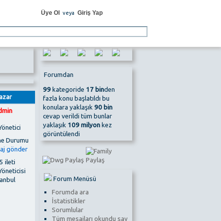
Üye Ol
Giriş Yap
veya
Forumdan
99
kategoride
17 bin
den
azar
fazla konu başlatıldı bu
konulara yaklaşık
90 bin
dmin
cevap verildi tüm bunlar
yaklaşık
109 milyon
kez
Yönetici
görüntülendi
 ileti
Yöneticisi
Forum Menüsü
tanbul
Forumda ara
İstatistikler
Sorumlular
Tüm mesajları okundu say