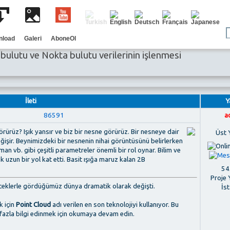
nload
Galeri
AboneOl
bulutu ve Nokta bulutu verilerinin işlenmesi
İleti
Y
86591
a
rürüz? Işık yansır ve biz bir nesne görürüz. Bir nesneye dair
Üst 
ğişir. Beynimizdeki bir nesnenin nihai görüntüsünü belirlerken
aman vb. gibi çeşitli parametreler önemli bir rol oynar. Bilim ve
k uzun bir yol kat etti. Basit ışığa maruz kalan 2B
545
Proje 
ceklerle gördüğümüz dünya dramatik olarak değişti.
İs
k için
Point Cloud
adı verilen en son teknolojiyi kullanıyor. Bu
a fazla bilgi edinmek için okumaya devam edin.