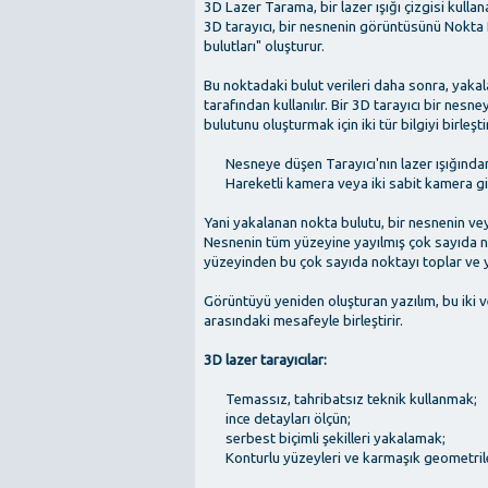
3D Lazer Tarama, bir lazer ışığı çizgisi kullana
3D tarayıcı, bir nesnenin görüntüsünü Nokta 
bulutları" oluşturur.
Bu noktadaki bulut verileri daha sonra, yakal
tarafından kullanılır. Bir 3D tarayıcı bir nes
bulutunu oluşturmak için iki tür bilgiyi birleştir
Nesneye düşen Tarayıcı'nın lazer ışığından
Hareketli kamera veya iki sabit kamera gi
Yani yakalanan nokta bulutu, bir nesnenin vey
Nesnenin tüm yüzeyine yayılmış çok sayıda n
yüzeyinden bu çok sayıda noktayı toplar ve ye
Görüntüyü yeniden oluşturan yazılım, bu iki ve
arasındaki mesafeyle birleştirir.
3D lazer tarayıcılar:
Temassız, tahribatsız teknik kullanmak;
ince detayları ölçün;
serbest biçimli şekilleri yakalamak;
Konturlu yüzeyleri ve karmaşık geometrile