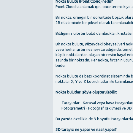
Nokta Bulutu (Point Cloud) nedir?
Point Cloud'u anlamak için, önce terimi ikiye 
Bir nokta, örneğin bir görüntüde boşluk olarak
2B düzleminde bir piksel olarak tanımlanabilir,
Bildiğimiz gibi bir bulut damlacıklar, kristalle
Bir nokta bulutu, yüzeydeki bireysel veri nokt
veya herhangi bir nesneyi taradığında, temel
küçük noktalardan oluşan bir resim hayal edin
aslında bir noktadır. Her nokta, fırçanın uc
budur.
Nokta bulutu da bazı koordinat sisteminde bir
noktalar X, Y ve Z koordinatları ile tanımlanaca
Nokta bulutları şöyle oluşturulabilir:
Tarayıcılar - Karasal veya hava tarayıcıları
Fotogrametri - Fotoğraf çekilmesi ve 3D
Bu yazıda özellikle de 3 boyutlu tarayıcılar
3D tarayıcı ne yapar ve nasıl yapar?