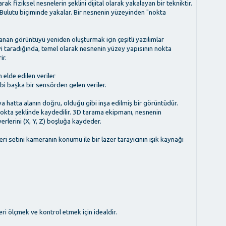
rak fiziksel nesnelerin şeklini dijital olarak yakalayan bir tekniktir.
Bulutu biçiminde yakalar. Bir nesnenin yüzeyinden "nokta
anan görüntüyü yeniden oluşturmak için çeşitli yazılımlar
neyi taradığında, temel olarak nesnenin yüzey yapısının nokta
ir.
 elde edilen veriler
bi başka bir sensörden gelen veriler.
a hatta alanın doğru, olduğu gibi inşa edilmiş bir görüntüdür.
okta şeklinde kaydedilir. 3D tarama ekipmanı, nesnenin
rlerini (X, Y, Z) boşluğa kaydeder.
ri setini kameranın konumu ile bir lazer tarayıcının ışık kaynağı
ri ölçmek ve kontrol etmek için idealdir.