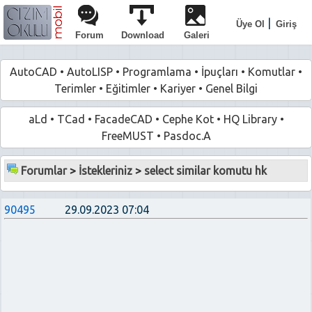
|
Üye Ol
Giriş
Forum
Download
Galeri
AutoCAD
•
AutoLISP
•
Programlama
•
İpuçları
•
Komutlar
•
Terimler
•
Eğitimler
•
Kariyer
•
Genel Bilgi
aLd
•
TCad
•
FacadeCAD
•
Cephe Kot
•
HQ Library
•
FreeMUST
•
Pasdoc.A
Forumlar
>
İstekleriniz
>
select similar komutu hk
90495
29.09.2023 07:04