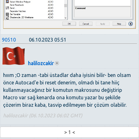
90510
06.10.2023 05:51
halilozcakir
hııım ;O zaman -tabi üstadlar daha iyisini bilir- ben olsam
önce Autocad'e bi reset denerim, olmadı bi tane hiiç
kullanmayacağınız bir komutun makrosunu değiştirip
Macro var sağ kenarda ona komutu yazar bu şekilde
çözerim biraz kaba, tasvip edilmeyen bir çözüm olabilir.
halilozcakir (06.10.2023 06:02 GMT)
>
1
<