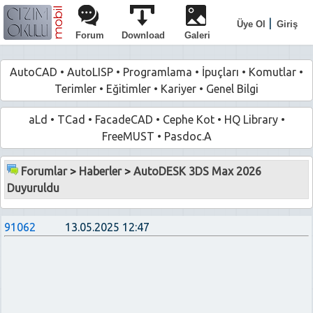
|
Üye Ol
Giriş
Forum
Download
Galeri
AutoCAD
•
AutoLISP
•
Programlama
•
İpuçları
•
Komutlar
•
Terimler
•
Eğitimler
•
Kariyer
•
Genel Bilgi
aLd
•
TCad
•
FacadeCAD
•
Cephe Kot
•
HQ Library
•
FreeMUST
•
Pasdoc.A
Forumlar
>
Haberler
>
AutoDESK 3DS Max 2026
Duyuruldu
91062
13.05.2025 12:47