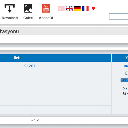
Download
Galeri
AboneOl
stasyonu
İleti
Y
91201
ma
Ü
576
te
>
1
<