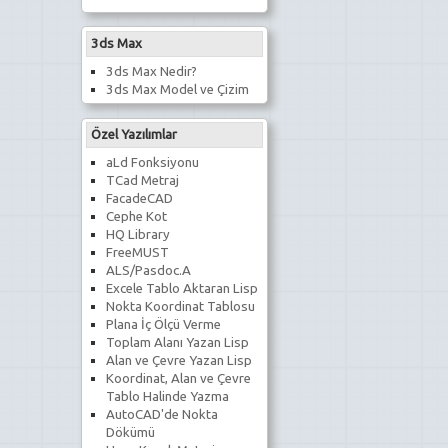
3ds Max
3ds Max Nedir?
3ds Max Model ve Çizim
Özel Yazılımlar
aLd Fonksiyonu
TCad Metraj
FacadeCAD
Cephe Kot
HQ Library
FreeMUST
ALS/Pasdoc.A
Excele Tablo Aktaran Lisp
Nokta Koordinat Tablosu
Plana İç Ölçü Verme
Toplam Alanı Yazan Lisp
Alan ve Çevre Yazan Lisp
Koordinat, Alan ve Çevre
Tablo Halinde Yazma
AutoCAD'de Nokta
Dökümü