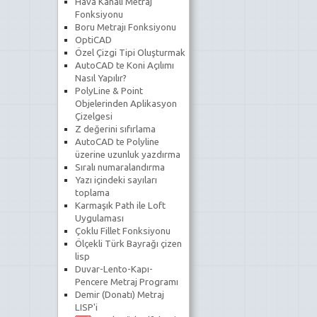
Hava Kanalı Metraj
Fonksiyonu
Boru Metrajı Fonksiyonu
OptiCAD
Özel Çizgi Tipi Oluşturmak
AutoCAD te Koni Açılımı
Nasıl Yapılır?
PolyLine & Point
Objelerinden Aplikasyon
Çizelgesi
Z değerini sıfırlama
AutoCAD te Polyline
üzerine uzunluk yazdırma
Sıralı numaralandırma
Yazı içindeki sayıları
toplama
Karmaşık Path ile Loft
Uygulaması
Çoklu Fillet Fonksiyonu
Ölçekli Türk Bayrağı çizen
lisp
Duvar-Lento-Kapı-
Pencere Metraj Programı
Demir (Donatı) Metraj
LISP'i