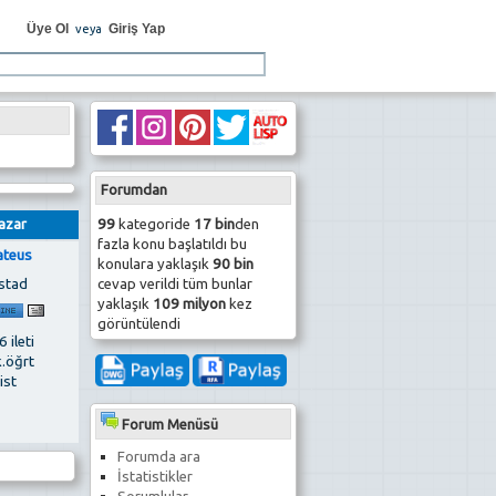
Üye Ol
Giriş Yap
veya
Forumdan
99
kategoride
17 bin
den
azar
fazla konu başlatıldı bu
teus
konulara yaklaşık
90 bin
cevap verildi tüm bunlar
stad
yaklaşık
109 milyon
kez
görüntülendi
 ileti
k.öğrt
ist
Forum Menüsü
Forumda ara
İstatistikler