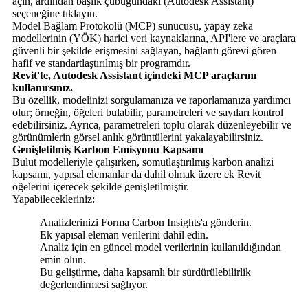
açın, ardından başlık çubuğundaki (Autodesk Assistant)
seçeneğine tıklayın.
Model Bağlam Protokolü (MCP) sunucusu, yapay zeka
modellerinin (YÖK) harici veri kaynaklarına, API'lere ve araçlara
güvenli bir şekilde erişmesini sağlayan, bağlantı görevi gören
hafif ve standartlaştırılmış bir programdır.
Revit'te, Autodesk Assistant içindeki MCP araçlarını
kullanırsınız.
Bu özellik, modelinizi sorgulamanıza ve raporlamanıza yardımcı
olur; örneğin, öğeleri bulabilir, parametreleri ve sayıları kontrol
edebilirsiniz. Ayrıca, parametreleri toplu olarak düzenleyebilir ve
görünümlerin görsel anlık görüntülerini yakalayabilirsiniz.
Genişletilmiş Karbon Emisyonu Kapsamı
Bulut modelleriyle çalışırken, somutlaştırılmış karbon analizi
kapsamı, yapısal elemanlar da dahil olmak üzere ek Revit
öğelerini içerecek şekilde genişletilmiştir.
Yapabilecekleriniz:
Analizlerinizi Forma Carbon Insights'a gönderin.
Ek yapısal eleman verilerini dahil edin.
Analiz için en güncel model verilerinin kullanıldığından
emin olun.
Bu geliştirme, daha kapsamlı bir sürdürülebilirlik
değerlendirmesi sağlıyor.