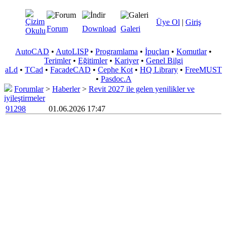
Üye Ol
|
Giriş
Forum
Download
Galeri
AutoCAD
•
AutoLISP
•
Programlama
•
İpuçları
•
Komutlar
•
Terimler
•
Eğitimler
•
Kariyer
•
Genel Bilgi
aLd
•
TCad
•
FacadeCAD
•
Cephe Kot
•
HQ Library
•
FreeMUST
•
Pasdoc.A
Forumlar
>
Haberler
>
Revit 2027 ile gelen yenilikler ve
iyileştirmeler
91298
01.06.2026 17:47