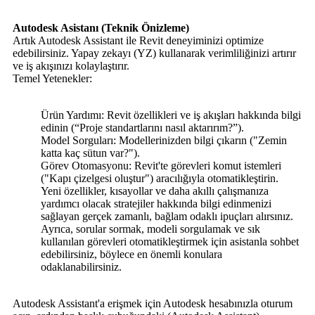
Autodesk Asistanı (Teknik Önizleme)
Artık Autodesk Assistant ile Revit deneyiminizi optimize
edebilirsiniz. Yapay zekayı (YZ) kullanarak verimliliğinizi artırır
ve iş akışınızı kolaylaştırır.
Temel Yetenekler:
Ürün Yardımı: Revit özellikleri ve iş akışları hakkında bilgi
edinin (“Proje standartlarını nasıl aktarırım?”).
Model Sorguları: Modellerinizden bilgi çıkarın ("Zemin
katta kaç sütun var?").
Görev Otomasyonu: Revit'te görevleri komut istemleri
("Kapı çizelgesi oluştur") aracılığıyla otomatikleştirin.
Yeni özellikler, kısayollar ve daha akıllı çalışmanıza
yardımcı olacak stratejiler hakkında bilgi edinmenizi
sağlayan gerçek zamanlı, bağlam odaklı ipuçları alırsınız.
Ayrıca, sorular sormak, modeli sorgulamak ve sık
kullanılan görevleri otomatikleştirmek için asistanla sohbet
edebilirsiniz, böylece en önemli konulara
odaklanabilirsiniz.
Autodesk Assistant'a erişmek için Autodesk hesabınızla oturum