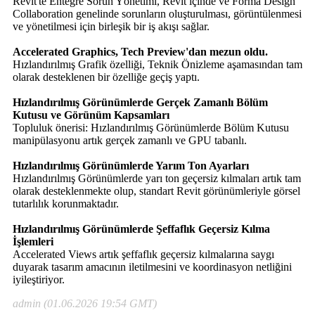
Revit'te Entegre Sorun Yönetimi, Revit içinde ve Forma Design
Collaboration genelinde sorunların oluşturulması, görüntülenmesi
ve yönetilmesi için birleşik bir iş akışı sağlar.
Accelerated Graphics, Tech Preview'dan mezun oldu.
Hızlandırılmış Grafik özelliği, Teknik Önizleme aşamasından tam
olarak desteklenen bir özelliğe geçiş yaptı.
Hızlandırılmış Görünümlerde Gerçek Zamanlı Bölüm
Kutusu ve Görünüm Kapsamları
Topluluk önerisi: Hızlandırılmış Görünümlerde Bölüm Kutusu
manipülasyonu artık gerçek zamanlı ve GPU tabanlı.
Hızlandırılmış Görünümlerde Yarım Ton Ayarları
Hızlandırılmış Görünümlerde yarı ton geçersiz kılmaları artık tam
olarak desteklenmekte olup, standart Revit görünümleriyle görsel
tutarlılık korunmaktadır.
Hızlandırılmış Görünümlerde Şeffaflık Geçersiz Kılma
İşlemleri
Accelerated Views artık şeffaflık geçersiz kılmalarına saygı
duyarak tasarım amacının iletilmesini ve koordinasyon netliğini
iyileştiriyor.
admin (01.06.2026 19:54 GMT)