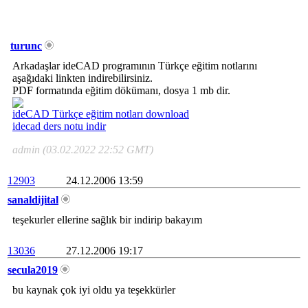
turunc
Arkadaşlar ideCAD programının Türkçe eğitim notlarını
aşağıdaki linkten indirebilirsiniz.
PDF formatında eğitim dökümanı, dosya 1 mb dir.
ideCAD Türkçe eğitim notları download
idecad ders notu indir
admin (03.02.2022 22:52 GMT)
12903
24.12.2006 13:59
sanaldijital
teşekurler ellerine sağlık bir indirip bakayım
13036
27.12.2006 19:17
secula2019
bu kaynak çok iyi oldu ya teşekkürler