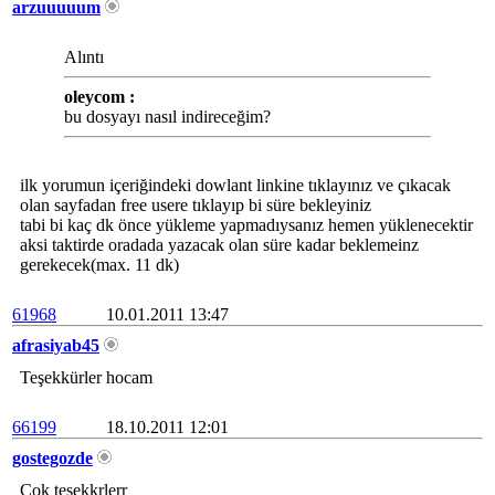
arzuuuuum
Alıntı
oleycom :
bu dosyayı nasıl indireceğim?
ilk yorumun içeriğindeki dowlant linkine tıklayınız ve çıkacak
olan sayfadan free usere tıklayıp bi süre bekleyiniz
tabi bi kaç dk önce yükleme yapmadıysanız hemen yüklenecektir
aksi taktirde oradada yazacak olan süre kadar beklemeinz
gerekecek(max. 11 dk)
61968
10.01.2011 13:47
afrasiyab45
Teşekkürler hocam
66199
18.10.2011 12:01
gostegozde
Çok teşekkrlerr