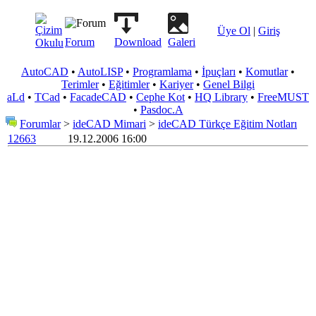
Üye Ol
|
Giriş
Forum
Download
Galeri
AutoCAD
•
AutoLISP
•
Programlama
•
İpuçları
•
Komutlar
•
Terimler
•
Eğitimler
•
Kariyer
•
Genel Bilgi
aLd
•
TCad
•
FacadeCAD
•
Cephe Kot
•
HQ Library
•
FreeMUST
•
Pasdoc.A
Forumlar
>
ideCAD Mimari
>
ideCAD Türkçe Eğitim Notları
12663
19.12.2006 16:00