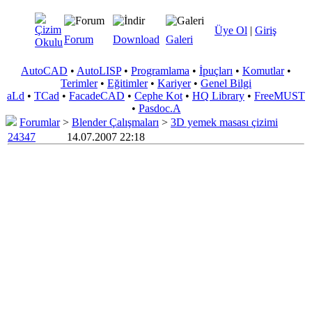
Üye Ol
|
Giriş
Forum
Download
Galeri
AutoCAD
•
AutoLISP
•
Programlama
•
İpuçları
•
Komutlar
•
Terimler
•
Eğitimler
•
Kariyer
•
Genel Bilgi
aLd
•
TCad
•
FacadeCAD
•
Cephe Kot
•
HQ Library
•
FreeMUST
•
Pasdoc.A
Forumlar
>
Blender Çalışmaları
>
3D yemek masası çizimi
24347
14.07.2007 22:18