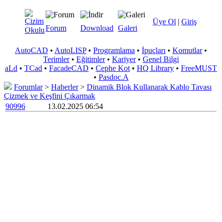
Üye Ol
|
Giriş
Forum
Download
Galeri
AutoCAD
•
AutoLISP
•
Programlama
•
İpuçları
•
Komutlar
•
Terimler
•
Eğitimler
•
Kariyer
•
Genel Bilgi
aLd
•
TCad
•
FacadeCAD
•
Cephe Kot
•
HQ Library
•
FreeMUST
•
Pasdoc.A
Forumlar
>
Haberler
>
Dinamik Blok Kullanarak Kablo Tavası
Çizmek ve Keşfini Çıkarmak
90996
13.02.2025 06:54