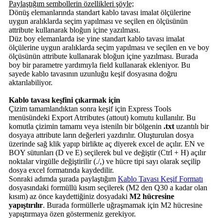
Paylaştığım sembollerin özellikleri şöyle;
Dönüş elemanlarında standart kablo tavası imalat ölçülerine
uygun aralıklarda seçim yapılması ve seçilen en ölçüsünün
attribute kullanarak bloğun içine yazılması.
Düz boy elemanlarda ise yine standart kablo tavası imalat
ölçülerine uygun aralıklarda seçim yapılması ve seçilen en ve boy
ölçüsünün attribute kullanarak bloğun içine yazılması. Burada
boy bir parametre yardımıyla field kullanarak ekleniyor. Bu
sayede kablo tavasının uzunluğu keşif dosyasına doğru
aktarılabiliyor.
Kablo tavası keşfini çıkarmak için
Çizim tamamlandıktan sonra keşif için Express Tools
menüsündeki Export Atrributes (attout) komutu kullanılır. Bu
komutla çizimin tamamı veya isteniln bir bölgenin
.txt
uzantılı bir
dosyaya attribute ların değerleri yazdırılır. Oluşturulan dosya
üzerinde sağ klik yapıp birlikte aç diyerek excel de açılır. EN ve
BOY sütunları (D ve E) seçilerek bul ve değiştir (Ctrl + H) açılır
noktalar virgülle değiştirilir (./,) ve hücre tipi sayı olarak seçilip
dosya excel formatında kaydedilir.
Sonraki adımda şurada paylaştığım
Kablo Tavası Keşif Formatı
dosyasındaki formüllü kısım seçilerek (M2 den Q30 a kadar olan
kısım) az önce kaydettiğiniz dosyadaki
M2 hücresine
yapıştırılır
. Burada formüllerle uğraşmamak için M2 hücresine
yapıştırmaya özen göstermeniz gerekiyor.