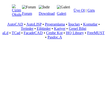
Üye Ol
|
Giriş
Forum
Download
Galeri
AutoCAD
•
AutoLISP
•
Programlama
•
İpuçları
•
Komutlar
•
Terimler
•
Eğitimler
•
Kariyer
•
Genel Bilgi
aLd
•
TCad
•
FacadeCAD
•
Cephe Kot
•
HQ Library
•
FreeMUST
•
Pasdoc.A