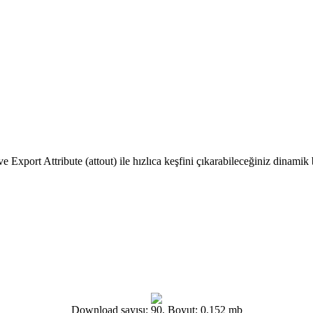
ve Export Attribute (attout) ile hızlıca keşfini çıkarabileceğiniz dinamik 
Download sayısı: 90, Boyut: 0.152 mb