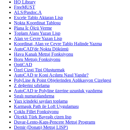
HQ Library
FreeMUST
ALS/Pasdoc.A
Excele Tablo Aktaran Lisp
Nokta Koordinat Tablosu
Plana İç Ölçü Verme
Toplam Alanı Yazan Lisp
Alan ve Çevre Yazan Lisp
Koordinat, Alan ve Çevre Tablo Halinde Yazma
AutoCAD'de Nokta Dökümü
Hava Kanalı Metraj Fonksiyonu
Boru Metrajı Fonksiyonu
OptiCAD
Özel Çizgi Tipi Oluşturmak
AutoCAD te Koni Açılımı Nasıl Yapılır?
PolyLine & Point Objelerinden Aplikasyon Çizelgesi
Z değerini sıfırlama
AutoCAD te Polyline üzerine uzunluk yazdırma
Sıralı numaralandırma
Yazı içindeki sayıları toplama
Karmaşık Path ile Loft Uygulaması
Çoklu Fillet Fonksiyonu
Ölçekli Türk Bayrağı çizen lisp
Duvar-Lento-Kapı-Pencere Metraj Programı
Demir (Donatı) Metraj LISP'i