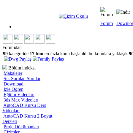
Forum
Downlo
Forumdan
99
kategoride
17 bin
den fazla konu başlatıldı bu konulara yaklaşık
90
Bölüm indeksi
Makaleler
Sık Sorulan Sorular
Download
İzle Öğren
Eğitim Videoları
3ds Max Videoları
AutoCAD Kursu Ders
Videoları
AutoCAD Kursu 2 Boyut
Dersleri
Proje Dökümanları
Çizimler