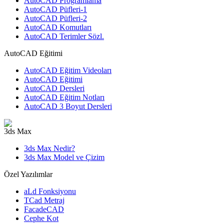
AutoCAD Programlama
AutoCAD Püfleri-1
AutoCAD Püfleri-2
AutoCAD Komutları
AutoCAD Terimler Sözl.
AutoCAD Eğitimi
AutoCAD Eğitim Videoları
AutoCAD Eğitimi
AutoCAD Dersleri
AutoCAD Eğitim Notları
AutoCAD 3 Boyut Dersleri
3ds Max
3ds Max Nedir?
3ds Max Model ve Çizim
Özel Yazılımlar
aLd Fonksiyonu
TCad Metraj
FacadeCAD
Cephe Kot