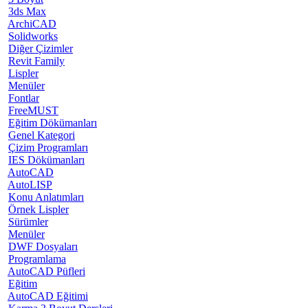
3ds Max
ArchiCAD
Solidworks
Diğer Çizimler
Revit Family
Lispler
Menüler
Fontlar
FreeMUST
Eğitim Dökümanları
Genel Kategori
Çizim Programları
IES Dökümanları
AutoCAD
AutoLISP
Konu Anlatımları
Örnek Lispler
Sürümler
Menüler
DWF Dosyaları
Programlama
AutoCAD Püfleri
Eğitim
AutoCAD Eğitimi