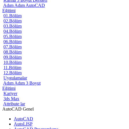
Karma 3 Boyut Dersleri
Adım Adım AutoCAD
Eğitimi
01.Bölüm
02.Bölüm
03.Bölüm
04.Bölüm
05.Bölüm
06.Bölüm
07.Bölüm
08.Bölüm
09.Bölüm
10.Bölüm
11.Bölüm
12.Bölüm
Uygulamalar
Adım Adım 3 Boyut
Eğitimi
Kariyer
3ds Max
Attribute lar
AutoCAD Genel
AutoCAD
AutoLISP