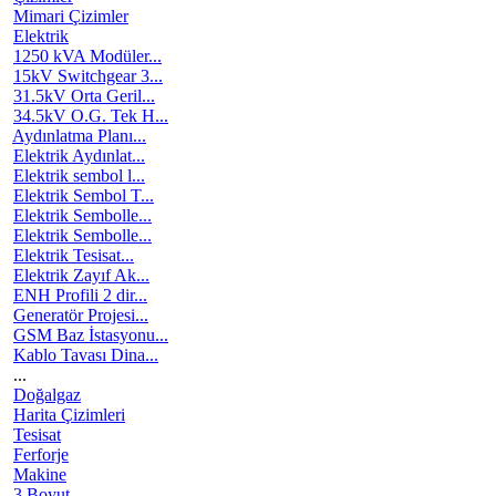
Mimari Çizimler
Elektrik
1250 kVA Modüler...
15kV Switchgear 3...
31.5kV Orta Geril...
34.5kV O.G. Tek H...
Aydınlatma Planı...
Elektrik Aydınlat...
Elektrik sembol l...
Elektrik Sembol T...
Elektrik Sembolle...
Elektrik Sembolle...
Elektrik Tesisat...
Elektrik Zayıf Ak...
ENH Profili 2 dir...
Generatör Projesi...
GSM Baz İstasyonu...
Kablo Tavası Dina...
...
Doğalgaz
Harita Çizimleri
Tesisat
Ferforje
Makine
3 Boyut