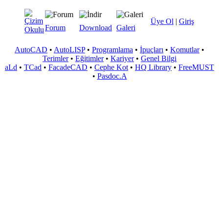
Üye Ol
|
Giriş
Forum
Download
Galeri
AutoCAD
•
AutoLISP
•
Programlama
•
İpuçları
•
Komutlar
•
Terimler
•
Eğitimler
•
Kariyer
•
Genel Bilgi
aLd
•
TCad
•
FacadeCAD
•
Cephe Kot
•
HQ Library
•
FreeMUST
•
Pasdoc.A