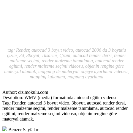
tag: Render, autocad 3 boyut video, autocad 2006 da 3 boyutlu
çizim, 3d, 3boyut, Tasarım, Çizim, autocad render dersi, render
malzeme seçimi, render malzeme tanımlama, autocad render
egitimi, render malzeme seçimi videosu, objenin rengine göre
materyal atamak, mapping ile materyali objeye uyarlama videosu,
mapping kullanımı, mapping ayarlama
Author:
cizimokulu.com
Desription:
WMV (media) formatında autocad eğitim videosu
Tag:
Render, autocad 3 boyut video, 3boyut, autocad render dersi,
render malzeme seçimi, render malzeme tanımlama, autocad render
egitimi, render malzeme seçimi videosu, objenin rengine göre
materyal atamak,
Benzer Sayfalar