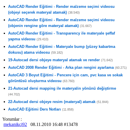
AutoCAD Render Eğitimi - Render malzeme seçimi videosu
(objeyi seçerek materyal atamak)
(38.540)
AutoCAD Render Eğitimi - Render malzeme seçimi videosu
(objenin rengine göre materyal atamak)
(31.667)
AutoCAD Render Eğitimi - Transparency ile materyale şeffaf
yapma videosu
(29.410)
AutoCAD Render Eğitimi - Materyale bump (yüzey kabartma
dokusu) atama videosu
(59.182)
19-Autocad dersi objeye materyal atamak ve render
(71.642)
AutoCAD 2008 Render Eğitimi - Arka plan rengini ayarlama
(60.271)
AutoCAD 3 Boyut Eğitimi - Pencere için cam, pvc kasa ve sokak
görüntüsü oluşturma videosu
(63.760)
21-Autocad dersi mapping ile materyalin yönünü değiştirme
(44.702)
22-Autocad dersi objeye resim (materyal) atamak
(51.844)
AutoCAD Eğitimi Ders Notları
(11.858)
Yorumlar :
mekanikçi92
08.11.2010 16:48 #13478