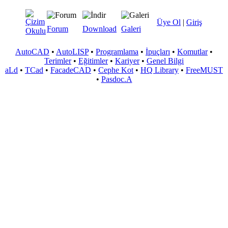
Üye Ol
|
Giriş
Forum
Download
Galeri
AutoCAD
•
AutoLISP
•
Programlama
•
İpuçları
•
Komutlar
•
Terimler
•
Eğitimler
•
Kariyer
•
Genel Bilgi
aLd
•
TCad
•
FacadeCAD
•
Cephe Kot
•
HQ Library
•
FreeMUST
•
Pasdoc.A