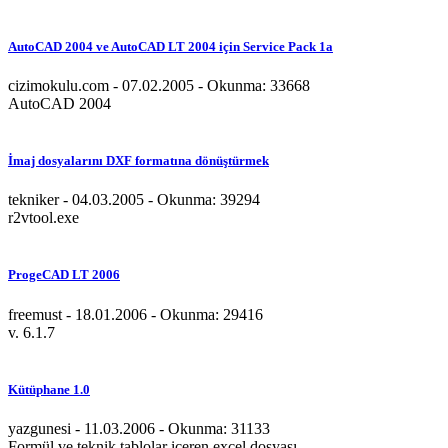
AutoCAD 2004 ve AutoCAD LT 2004 için Service Pack 1a
cizimokulu.com - 07.02.2005 - Okunma: 33668
AutoCAD 2004
İmaj dosyalarını DXF formatına dönüştürmek
tekniker - 04.03.2005 - Okunma: 39294
r2vtool.exe
ProgeCAD LT 2006
freemust - 18.01.2006 - Okunma: 29416
v. 6.1.7
Kütüphane 1.0
yazgunesi - 11.03.2006 - Okunma: 31133
Formül ve teknik tablolar içeren excel dosyası