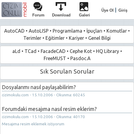
|
Üye Ol
Giriş
Forum
Download
Galeri
AutoCAD
•
AutoLISP
•
Programlama
•
İpuçları
•
Komutlar
•
Terimler
•
Eğitimler
•
Kariyer
•
Genel Bilgi
aLd
•
TCad
•
FacadeCAD
•
Cephe Kot
•
HQ Library
•
FreeMUST
•
Pasdoc.A
Sık Sorulan Sorular
Dosyalarımı nasıl paylaşabilirim?
cizimokulu.com - 15.10.2006 - Okunma: 60245
Forumdaki mesajıma nasıl resim eklerim?
cizimokulu.com - 15.10.2006 - Okunma: 40170
Mesajıma resim eklemek istiyorum