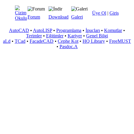
Üye Ol
|
Giriş
Forum
Download
Galeri
AutoCAD
•
AutoLISP
•
Programlama
•
İpuçları
•
Komutlar
•
Terimler
•
Eğitimler
•
Kariyer
•
Genel Bilgi
aLd
•
TCad
•
FacadeCAD
•
Cephe Kot
•
HQ Library
•
FreeMUST
•
Pasdoc.A