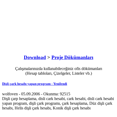
Download
>
Proje Dökümanları
Çalışmalarınızda kullanabileceğiniz ofis dökümanları
(Hesap tabloları, Çizelgeler, Listeler vb.)
Dişli çark hesabı yapan program - Yenilendi
wolfoven - 05.09.2006 - Okunma: 92515
Dişli çarp hesaplama, disli cark hesabi, cark hesabi, disli cark hesabi
yapan program, dişli çark programı, çark hesaplama, Düz dişli çark
hesabı, Helis dişli çark hesabı, Konik dişli çark hesabı