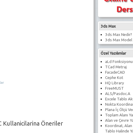
3ds Max
3ds Max Nedir?
3ds Max Model 
Özel Yazılımlar
aLd Fonksiyonu
TCad Metraj
FacadeCAD
Cephe Kot
lar
HQ Library
FreeMUST
ALS/Pasdoc.A
Excele Tablo Ak
Nokta Koordina
Plana İç Ölçü V
Toplam Alanı Ya
Alan ve Çevre Y
 Kullanicilarina Öneriler
Koordinat, Alan
Tablo Halinde 