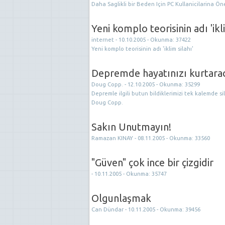
Daha Saglikli bir Beden Için PC Kullanicilarina Öne
Yeni komplo teorisinin adı 'ikli
internet - 10.10.2005 - Okunma: 37422
Yeni komplo teorisinin adı 'iklim silahı'
Depremde hayatınızı kurtaraca
Doug Copp. - 12.10.2005 - Okunma: 35299
Depremle ilgili butun bildiklerimizi tek kalemde 
Doug Copp.
Sakın Unutmayın!
Ramazan KINAY - 08.11.2005 - Okunma: 33560
"Güven" çok ince bir çizgidir
- 10.11.2005 - Okunma: 35747
Olgunlaşmak
Can Dündar - 10.11.2005 - Okunma: 39456