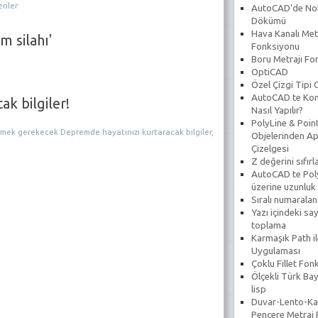
riler
AutoCAD'de No
Dökümü
Hava Kanalı Met
m silahı'
Fonksiyonu
Boru Metrajı Fo
OptiCAD
Özel Çizgi Tipi
AutoCAD te Koni
k bilgiler!
Nasıl Yapılır?
PolyLine & Poin
silmek gerekecek Depremde hayatınızı kurtaracak bilgiler,
Objelerinden Ap
Çizelgesi
Z değerini sıfır
AutoCAD te Poly
üzerine uzunluk
Sıralı numarala
Yazı içindeki say
toplama
Karmaşık Path il
Uygulaması
Çoklu Fillet Fon
Ölçekli Türk Bay
lisp
Duvar-Lento-Ka
Pencere Metraj