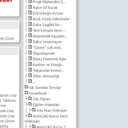
Proje Mühendisi S...
Aşkın 50 kuralı
Evli Erkeğin Evrimi
Kısık Gözlü Hükümdar
Daha Saglikli bir...
Yeni komplo teori...
Depremde hayatını...
ve Çizim
Sakın Unutmayın!
"Güven" çok ince...
Olgunlaşmak
Deniz Fenerinin Aşkı
Kadının ve Erkeği...
Yabancılar kırmız...
Zihin Jimnastiği
...
Sık Sorulan Sorular
Download
taran Lisp
İzle Öğren
t Tablosu
Eğitim Videoları
erme
3ds Max Videoları
zan Lisp
azan Lisp
AutoCAD Kursu Ders
 ve Çevre
Videoları
Yazma
AutoCAD Kursu 2