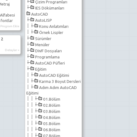
Çizim Programları
Metraj
IES Dökümanları
AutoCAD
Alfabesi
AutoLISP
 fontlar
Konu Anlatımları
Program Ekle
Örnek Lispler
Sürümler
 2
Menüler
Detaylar »
DWF Dosyaları
Programlama
AutoCAD Püfleri
Eğitim
AutoCAD Eğitimi
Karma 3 Boyut Dersleri
Adım Adım AutoCAD
Eğitimi
01.Bölüm
02.Bölüm
03.Bölüm
04.Bölüm
05.Bölüm
06.Bölüm
07.Bölüm