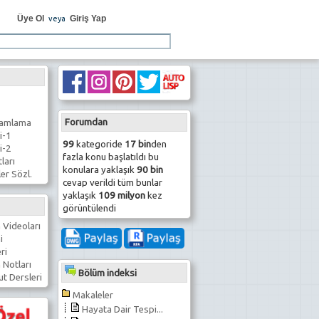
Üye Ol
Giriş Yap
veya
Forumdan
ramlama
i-1
99
kategoride
17 bin
den
i-2
fazla konu başlatıldı bu
ları
konulara yaklaşık
90 bin
er Sözl.
cevap verildi tüm bunlar
yaklaşık
109 milyon
kez
görüntülendi
 Videoları
i
ri
 Notları
Bölüm indeksi
t Dersleri
Makaleler
Hayata Dair Tespi...