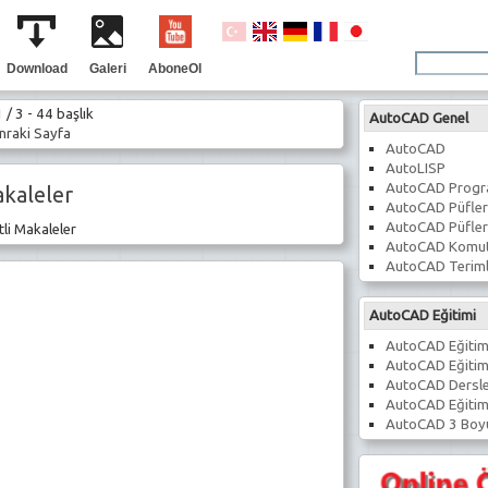
Download
Galeri
AboneOl
 / 3 - 44 başlık
AutoCAD Genel
raki Sayfa
AutoCAD
AutoLISP
AutoCAD Prog
kaleler
AutoCAD Püfler
AutoCAD Püfler
tli Makaleler
AutoCAD Komut
AutoCAD Teriml
AutoCAD Eğitimi
AutoCAD Eğitim
AutoCAD Eğitim
AutoCAD Dersle
AutoCAD Eğitim
AutoCAD 3 Boyu