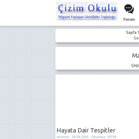
Forum
Sayfa 1
Son
Ma
Çeşi
Hayata Dair Tespitler
anonim - 28.09.2005 - Okunma: 39704