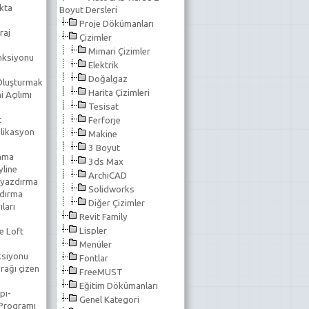
kta
Boyut Dersleri
Proje Dökümanları
raj
Çizimler
Mimari Çizimler
nksiyonu
Elektrik
Doğalgaz
 Oluşturmak
Harita Çizimleri
 Açılımı
Tesisat
t
Ferforje
likasyon
Makine
3 Boyut
lama
3ds Max
line
ArchiCAD
 yazdırma
Solidworks
ndırma
Diğer Çizimler
ıları
Revit Family
Lispler
e Loft
Menüler
ksiyonu
Fontlar
rağı çizen
FreeMUST
Eğitim Dökümanları
pı-
Genel Kategori
 Programı