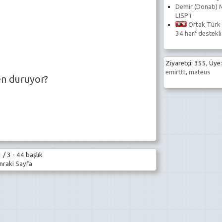
Demir (Donatı) 
LISP'i
Ortak Türk 
34 harf destekli
Ziyaretçi: 355, Üye:
emirttt
,
mateus
en duruyor?
 / 3 - 44 başlık
raki Sayfa