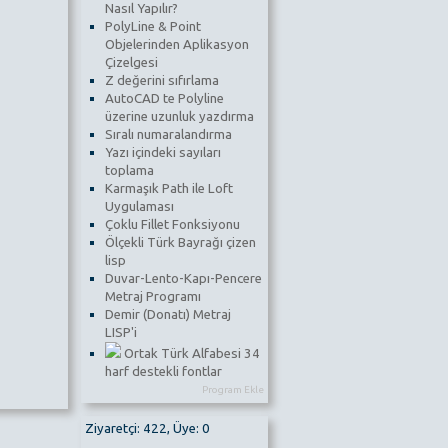
Nasıl Yapılır?
PolyLine & Point
Objelerinden Aplikasyon
Çizelgesi
Z değerini sıfırlama
AutoCAD te Polyline
üzerine uzunluk yazdırma
Sıralı numaralandırma
Yazı içindeki sayıları
toplama
Karmaşık Path ile Loft
Uygulaması
Çoklu Fillet Fonksiyonu
Ölçekli Türk Bayrağı çizen
lisp
Duvar-Lento-Kapı-Pencere
Metraj Programı
Demir (Donatı) Metraj
LISP'i
Ortak Türk Alfabesi 34
harf destekli fontlar
Program Ekle
Ziyaretçi: 422, Üye: 0