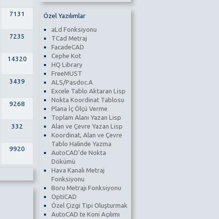
7131
Özel Yazılımlar
aLd Fonksiyonu
7235
TCad Metraj
FacadeCAD
Cephe Kot
14320
HQ Library
FreeMUST
3439
ALS/Pasdoc.A
Excele Tablo Aktaran Lisp
Nokta Koordinat Tablosu
9268
Plana İç Ölçü Verme
Toplam Alanı Yazan Lisp
Alan ve Çevre Yazan Lisp
332
Koordinat, Alan ve Çevre
Tablo Halinde Yazma
9920
AutoCAD'de Nokta
Dökümü
Hava Kanalı Metraj
Fonksiyonu
Boru Metrajı Fonksiyonu
OptiCAD
Özel Çizgi Tipi Oluşturmak
AutoCAD te Koni Açılımı