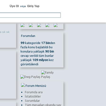
Üye Ol
Giriş Yap
veya
 sık sık
Forumdan
99
kategoride
17 bin
den
fazla konu başlatıldı bu
konulara yaklaşık
90 bin
cevap verildi tüm bunlar
yaklaşık
109 milyon
kez
görüntülendi
Forum Menüsü
Forumda ara
İstatistikler
Sorumlular
Tüm mesajları okundu say