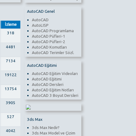
AutoCAD Genel
AutoCAD
İzleme
AutoLISP
AutoCAD Programlama
318
AutoCAD Püfleri-1
AutoCAD Püfleri-2
4481
AutoCAD Komutları
AutoCAD Terimler Sözl.
7134
AutoCAD Eğitimi
AutoCAD Eğitim Videoları
19122
AutoCAD Eğitimi
AutoCAD Dersleri
13754
AutoCAD Eğitim Notları
AutoCAD 3 Boyut Dersleri
3905
527
3ds Max
3ds Max Nedir?
4042
3ds Max Model ve Çizim