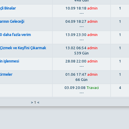
448 Gün
li Binalar
10.09 18:18
admin
1
---
arının Geleceği
04.09 18:27
admin
1
---
40 daha fazla verim
13.09 23:30
admin
1
---
 Çizmek ve Keşfini Çıkarmak
13.02 06:54
admin
1
539 Gün
in işlenmesi
28.08 22:00
admin
1
---
tirmeler
01.06 17:47
admin
1
66 Gün
03.09 20:08
Travaci
4
---
>
1
<