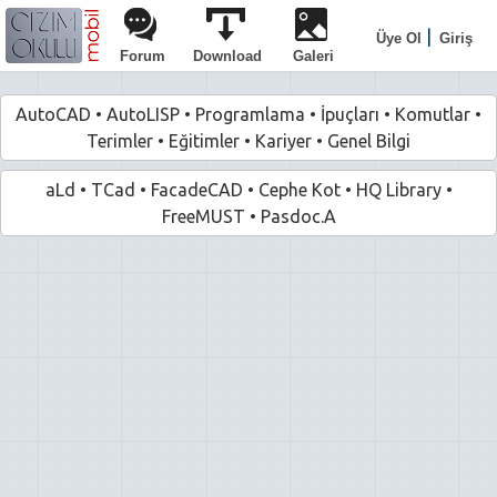
|
Üye Ol
Giriş
Forum
Download
Galeri
AutoCAD
•
AutoLISP
•
Programlama
•
İpuçları
•
Komutlar
•
Terimler
•
Eğitimler
•
Kariyer
•
Genel Bilgi
aLd
•
TCad
•
FacadeCAD
•
Cephe Kot
•
HQ Library
•
FreeMUST
•
Pasdoc.A