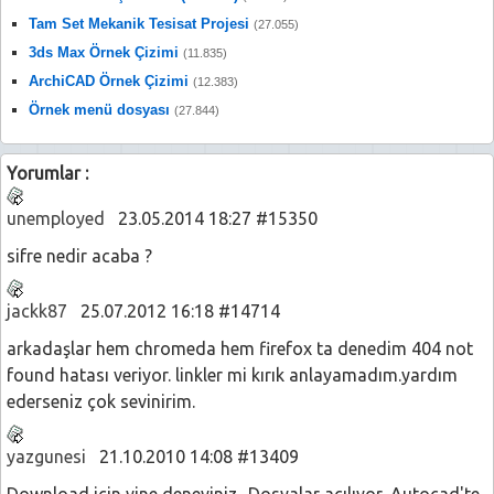
Tam Set Mekanik Tesisat Projesi
(27.055)
3ds Max Örnek Çizimi
(11.835)
ArchiCAD Örnek Çizimi
(12.383)
Örnek menü dosyası
(27.844)
Yorumlar :
unemployed
23.05.2014 18:27 #15350
sifre nedir acaba ?
jackk87
25.07.2012 16:18 #14714
arkadaşlar hem chromeda hem firefox ta denedim 404 not
found hatası veriyor. linkler mi kırık anlayamadım.yardım
ederseniz çok sevinirim.
yazgunesi
21.10.2010 14:08 #13409
Download için yine deneyiniz.. Dosyalar açılıyor, Autocad'te