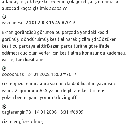
arkadaşım çok teşekkür ederim çok güzel çalışma ama bu
autocad kaçta çizilmiş acaba ??
yazgunesi
24.01.2008 15:45 #7019
Ekran görüntüsü görünen bu parçada yandaki kesitli
görünüş, döndürülmüş kesit alınarak çizilmiştir.Gözüken
kesit bu parçaya aittir.Bazen parça türüne göre ifade
edilmesi güç olan yerler için kesit alma konusunda kademeli,
yarım, tam kesit alınır..
cocosnuss
24.01.2008 15:00 #7017
cizim güzel olmus ama sen burda A-A kesitini yazmisin
yalniz 2. görünüm A-A ya ait degil tam kesit olmus
yoksa benmi yaniliyorum?:dozingoff
caglarengin78
14.01.2008 13:31 #6909
çizimler güzel olmuş