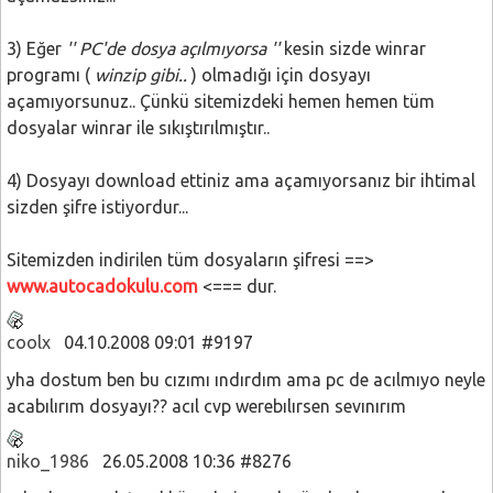
3) Eğer
'' PC'de dosya açılmıyorsa ''
kesin sizde winrar
programı (
winzip gibi..
) olmadığı için dosyayı
açamıyorsunuz.. Çünkü sitemizdeki hemen hemen tüm
dosyalar winrar ile sıkıştırılmıştır..
4) Dosyayı download ettiniz ama açamıyorsanız bir ihtimal
sizden şifre istiyordur...
Sitemizden indirilen tüm dosyaların şifresi ==>
www.autocadokulu.com
<=== dur.
coolx
04.10.2008 09:01 #9197
yha dostum ben bu cızımı ındırdım ama pc de acılmıyo neyle
acabılırım dosyayı?? acıl cvp werebılırsen sevınırım
niko_1986
26.05.2008 10:36 #8276