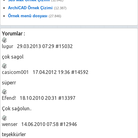
ArchiCAD Örnek Çizimi
(12.387)
Örnek menü dosyası
(27.846)
Yorumlar :
lugur
29.03.2013 07:29 #15032
çok sagol
casicom001
17.04.2012 19:36 #14592
süperr
Efend!
18.10.2010 20:31 #13397
Çok sağolun..
wenser
14.06.2010 07:58 #12946
teşekkürler