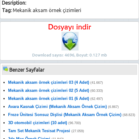
Desription:
Tag:
Mekanik aksam örnek çizimleri
Download sayısı: 4696, Boyut: 0.127 mb
Benzer Sayfalar
Mekanik aksam örnek çizimleri 03 (4 Adet)
(41.667)
Mekanik aksam örnek çizimleri 02 (5 Adet)
(60.333)
Mekanik aksam örnek çizimleri 01 (6 Adet)
(62.497)
Avara Kasnak Çizimi (Mekanik Aksam Örnek Çizim)
(6.867)
Freze Ünitesi Sonsuz Dişlisi (Mekanik Aksam Örnek Çizim)
(68.823)
3D otomobil çizimleri (10 adet)
(96.700)
Tam Set Mekanik Tesisat Projesi
(27.059)
3ds Max Örnek Çizimi
(11.842)