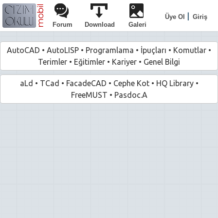
|
Üye Ol
Giriş
Forum
Download
Galeri
AutoCAD
•
AutoLISP
•
Programlama
•
İpuçları
•
Komutlar
•
Terimler
•
Eğitimler
•
Kariyer
•
Genel Bilgi
aLd
•
TCad
•
FacadeCAD
•
Cephe Kot
•
HQ Library
•
FreeMUST
•
Pasdoc.A