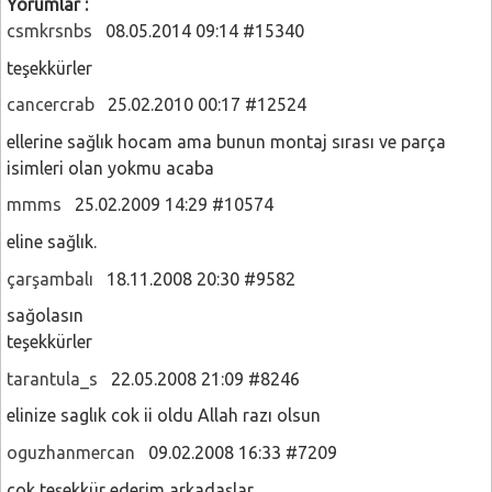
Yorumlar :
csmkrsnbs
08.05.2014 09:14 #15340
teşekkürler
cancercrab
25.02.2010 00:17 #12524
ellerine sağlık hocam ama bunun montaj sırası ve parça
isimleri olan yokmu acaba
mmms
25.02.2009 14:29 #10574
eline sağlık.
çarşambalı
18.11.2008 20:30 #9582
sağolasın
teşekkürler
tarantula_s
22.05.2008 21:09 #8246
elinize saglık cok ii oldu Allah razı olsun
oguzhanmercan
09.02.2008 16:33 #7209
çok teşekkür ederim arkadaşlar