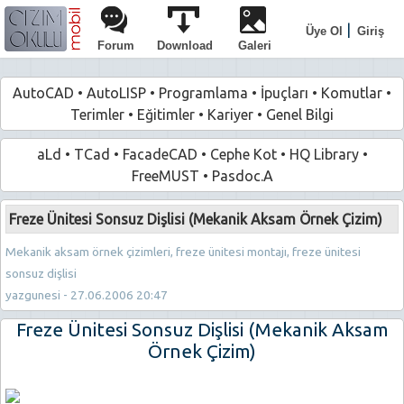
|
Üye Ol
Giriş
Forum
Download
Galeri
AutoCAD
•
AutoLISP
•
Programlama
•
İpuçları
•
Komutlar
•
Terimler
•
Eğitimler
•
Kariyer
•
Genel Bilgi
aLd
•
TCad
•
FacadeCAD
•
Cephe Kot
•
HQ Library
•
FreeMUST
•
Pasdoc.A
Freze Ünitesi Sonsuz Dişlisi (Mekanik Aksam Örnek Çizim)
Mekanik aksam örnek çizimleri, freze ünitesi montajı, freze ünitesi
sonsuz dişlisi
yazgunesi - 27.06.2006 20:47
Freze Ünitesi Sonsuz Dişlisi (Mekanik Aksam
Örnek Çizim)