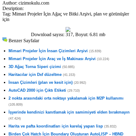
Author:
cizimokulu.com
Desription:
Tag:
Mimari Projeler İçin Ağaç ve Bitki Arşivi, plan ve görünüşler
için
Download sayısı: 317, Boyut: 6.81 mb
Benzer Sayfalar
Mimari Projeler İçin İnsan Çizimleri Arşivi
(15.839)
Mimari Projeler İçin Araç ve İş Makinası Arşivi
(10.224)
3D Ağaç Torna Siperi çizimi
(50.885)
Haritacılar için Dxf düzeltme
(41.153)
İnsan Çizimleri (plan ve kesit için)
(20.992)
AutoCAD 2000 için Çıktı Etiketi
(29.710)
2 nokta arasındaki orta noktayı yakalamak için M2P kullanımı
(105.809)
İşyerinde kendinizi kanıtlamak için samimiyeti elden bırakmayın
(47.424)
Harita ve pafta koordinatları için karelaj yapan lisp
(35.832)
Birden Çok Hatch İçin Boundary Oluşturan AutoLISP – HBND