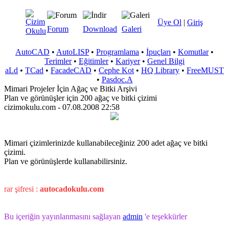
Üye Ol
|
Giriş
Forum
Download
Galeri
AutoCAD
•
AutoLISP
•
Programlama
•
İpuçları
•
Komutlar
•
Terimler
•
Eğitimler
•
Kariyer
•
Genel Bilgi
aLd
•
TCad
•
FacadeCAD
•
Cephe Kot
•
HQ Library
•
FreeMUST
•
Pasdoc.A
Mimari Projeler İçin Ağaç ve Bitki Arşivi
Plan ve görünüşler için 200 ağaç ve bitki çizimi
cizimokulu.com - 07.08.2008 22:58
Mimari çizimlerinizde kullanabileceğiniz 200 adet ağaç ve bitki
çizimi.
Plan ve görünüşlerde kullanabilirsiniz.
rar şifresi :
autocadokulu.com
Bu içeriğin yayınlanmasını sağlayan
admin
'e teşekkürler