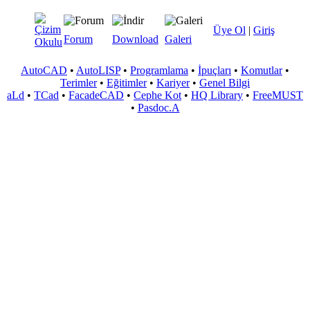
Üye Ol
|
Giriş
Forum
Download
Galeri
AutoCAD
•
AutoLISP
•
Programlama
•
İpuçları
•
Komutlar
•
Terimler
•
Eğitimler
•
Kariyer
•
Genel Bilgi
aLd
•
TCad
•
FacadeCAD
•
Cephe Kot
•
HQ Library
•
FreeMUST
•
Pasdoc.A