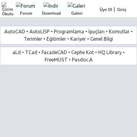
|
Üye Ol
Giriş
Forum
Download
Galeri
AutoCAD
•
AutoLISP
•
Programlama
•
İpuçları
•
Komutlar
•
Terimler
•
Eğitimler
•
Kariyer
•
Genel Bilgi
aLd
•
TCad
•
FacadeCAD
•
Cephe Kot
•
HQ Library
•
FreeMUST
•
Pasdoc.A