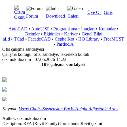
Üye Ol
|
Giriş
Forum
Download
Galeri
AutoCAD
•
AutoLISP
•
Programlama
•
İpuçları
•
Komutlar
•
Terimler
•
Eğitimler
•
Kariyer
•
Genel Bilgi
aLd
•
TCad
•
FacadeCAD
•
Cephe Kot
•
HQ Library
•
FreeMUST
•
Pasdoc.A
Ofis çalışma sandalyesi
Çalışma koltuğu, ofis, sandalye, tekerlekli koltuk
cizimokulu.com - 07.06.2026 14:23
Ofis çalışma sandalyesi
Kaynak:
Verus Chair–Suspension Back–Height Adjustable Arms
Author:
cizimokulu.com
Desription:
RFA (Revit Family) formatında Revit çizimi