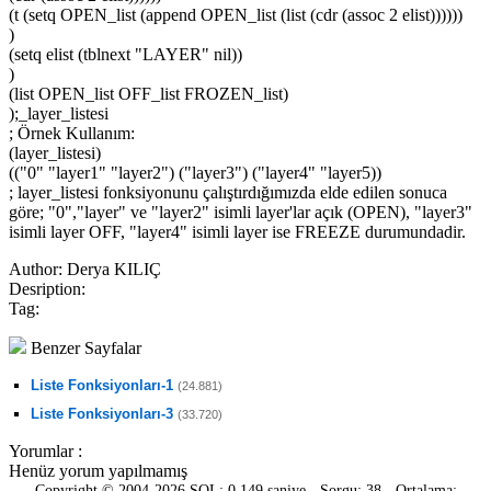
(t (setq OPEN_list (append OPEN_list (list (cdr (assoc 2 elist))))))
)
(setq elist (tblnext "LAYER" nil))
)
(list OPEN_list OFF_list FROZEN_list)
);_layer_listesi
; Örnek Kullanım:
(layer_listesi)
(("0" "layer1" "layer2") ("layer3") ("layer4" "layer5))
; layer_listesi fonksiyonunu çalıştırdığımızda elde edilen sonuca
göre; "0","layer" ve "layer2" isimli layer'lar açık (OPEN), "layer3"
isimli layer OFF, "layer4" isimli layer ise FREEZE durumundadir.
Author:
Derya KILIÇ
Desription:
Tag:
Benzer Sayfalar
Liste Fonksiyonları-1
(24.881)
Liste Fonksiyonları-3
(33.720)
Yorumlar :
Henüz yorum yapılmamış
Copyright © 2004-2026 SQL: 0.149 saniye - Sorgu: 38 - Ortalama: