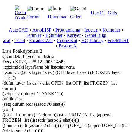
Üye Ol
|
Giriş
Forum
Download
Galeri
AutoCAD
•
AutoLISP
•
Programlama
•
İpuçları
•
Komutlar
•
Terimler
•
Eğitimler
•
Kariyer
•
Genel Bilgi
aLd
•
TCad
•
FacadeCAD
•
Cephe Kot
•
HQ Library
•
FreeMUST
•
Pasdoc.A
Liste Fonksiyonları-2
Çizimdeki Layer'ların listesi
Derya KILIÇ - 28.12.2005 14:49
;;;çizimdeki layer'ların bir listesini verir.
;;;sonuç : ((açık layer listesi) (OFF layer listesi) (FROZEN layer
listesi))
(defun layer_listesi( / elist OPEN_list OFF_list FROZEN_list
durum)
(setq elist (tblnext "LAYER" T))
(while elist
(setq durum (cdr (assoc 70 elist)))
(cond
((or (= 1 durum) (= 2 durum)) (setq FROZEN_list (append
FROZEN_list (list (cdr (assoc 2 elist))))))
((minusp (cdr (assoc 62 elist))) (setq OFF_list (append OFF_list (list
(cdr (assoc 2 elist))))))