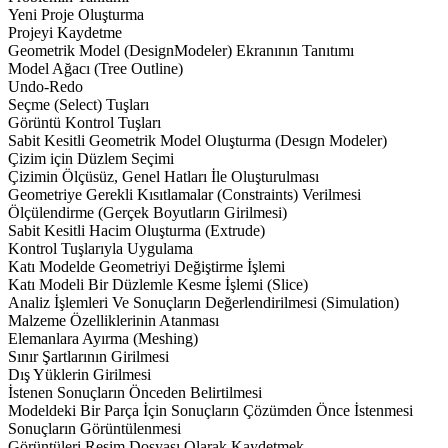
Yeni Proje Oluşturma
Projeyi Kaydetme
Geometrik Model (DesignModeler) Ekranının Tanıtımı
Model Ağacı (Tree Outline)
Undo-Redo
Seçme (Select) Tuşları
Görüntü Kontrol Tuşları
Sabit Kesitli Geometrik Model Oluşturma (Desıgn Modeler)
Çizim için Düzlem Seçimi
Çizimin Ölçüsüz, Genel Hatları İle Oluşturulması
Geometriye Gerekli Kısıtlamalar (Constraints) Verilmesi
Ölçülendirme (Gerçek Boyutların Girilmesi)
Sabit Kesitli Hacim Oluşturma (Extrude)
Kontrol Tuşlarıyla Uygulama
Katı Modelde Geometriyi Değiştirme İşlemi
Katı Modeli Bir Düzlemle Kesme İşlemi (Slice)
Analiz İşlemleri Ve Sonuçların Değerlendirilmesi (Simulation)
Malzeme Özelliklerinin Atanması
Elemanlara Ayırma (Meshing)
Sınır Şartlarının Girilmesi
Dış Yüklerin Girilmesi
İstenen Sonuçların Önceden Belirtilmesi
Modeldeki Bir Parça İçin Sonuçların Çözümden Önce İstenmesi
Sonuçların Görüntülenmesi
Görüntüleri Resim Dosyası Olarak Kaydetmek