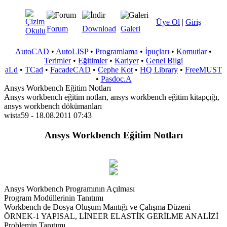
Üye Ol
|
Giriş
Forum
Download
Galeri
AutoCAD
•
AutoLISP
•
Programlama
•
İpuçları
•
Komutlar
•
Terimler
•
Eğitimler
•
Kariyer
•
Genel Bilgi
aLd
•
TCad
•
FacadeCAD
•
Cephe Kot
•
HQ Library
•
FreeMUST
•
Pasdoc.A
Ansys Workbench Eğitim Notları
Ansys workbench eğitim notları, ansys workbench eğitim kitapçığı,
ansys workbench dökümanları
wista59 - 18.08.2011 07:43
Ansys Workbench Eğitim Notları
Ansys Workbench Programının Açılması
Program Modüllerinin Tanıtımı
Workbench de Dosya Oluşum Mantığı ve Çalışma Düzeni
ÖRNEK-1 YAPISAL, LİNEER ELASTİK GERİLME ANALİZİ
Problemin Tanıtımı