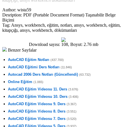
kitapçığı, ansys workbench dökümanları
Author:
wista59
Desription:
PDF (Portable Document Format) Taşınabilir Belge
Biçimi
Tag:
Ansys, workbench, eğitim, notları, ansys, workbench, eğitim,
kitapçığı, ansys, workbench, dökümanları
Download sayısı: 108, Boyut: 2.76 mb
Benzer Sayfalar
AutoCAD Eğitim Notları
(437.700)
AutoCAD Eğitimi Ders Notları
(11.846)
Autocad 2006 Ders Notları (Güncellendi)
(63.732)
Online Eğitim
(1.065)
AutoCAD Eğitim Videosu 11. Ders
(3.676)
AutoCAD Eğitim Videosu 10. Ders
(3.406)
AutoCAD Eğitim Videosu 9. Ders
(3.367)
AutoCAD Eğitim Videosu 8. Ders
(3.551)
AutoCAD Eğitim Videosu 7. Ders
(3.520)
AutoCAD Eğitim Videosu 5. Ders
(3.937)