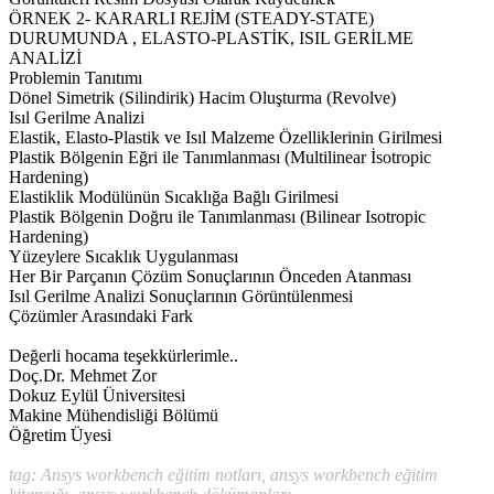
ÖRNEK 2- KARARLI REJİM (STEADY-STATE)
DURUMUNDA , ELASTO-PLASTİK, ISIL GERİLME
ANALİZİ
Problemin Tanıtımı
Dönel Simetrik (Silindirik) Hacim Oluşturma (Revolve)
Isıl Gerilme Analizi
Elastik, Elasto-Plastik ve Isıl Malzeme Özelliklerinin Girilmesi
Plastik Bölgenin Eğri ile Tanımlanması (Multilinear İsotropic
Hardening)
Elastiklik Modülünün Sıcaklığa Bağlı Girilmesi
Plastik Bölgenin Doğru ile Tanımlanması (Bilinear Isotropic
Hardening)
Yüzeylere Sıcaklık Uygulanması
Her Bir Parçanın Çözüm Sonuçlarının Önceden Atanması
Isıl Gerilme Analizi Sonuçlarının Görüntülenmesi
Çözümler Arasındaki Fark
Değerli hocama teşekkürlerimle..
Doç.Dr. Mehmet Zor
Dokuz Eylül Üniversitesi
Makine Mühendisliği Bölümü
Öğretim Üyesi
tag: Ansys workbench eğitim notları, ansys workbench eğitim