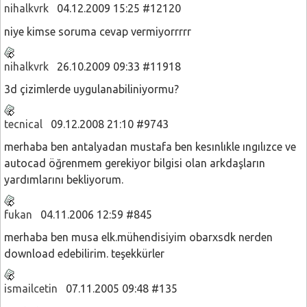
nihalkvrk
04.12.2009 15:25 #12120
niye kimse soruma cevap vermiyorrrrr
nihalkvrk
26.10.2009 09:33 #11918
3d çizimlerde uygulanabiliniyormu?
tecnical
09.12.2008 21:10 #9743
merhaba ben antalyadan mustafa ben kesınlıkle ıngılızce ve
autocad öğrenmem gerekiyor bilgisi olan arkdaşların
yardımlarını bekliyorum.
fukan
04.11.2006 12:59 #845
merhaba ben musa elk.mühendisiyim obarxsdk nerden
download edebilirim. teşekkürler
ismailcetin
07.11.2005 09:48 #135