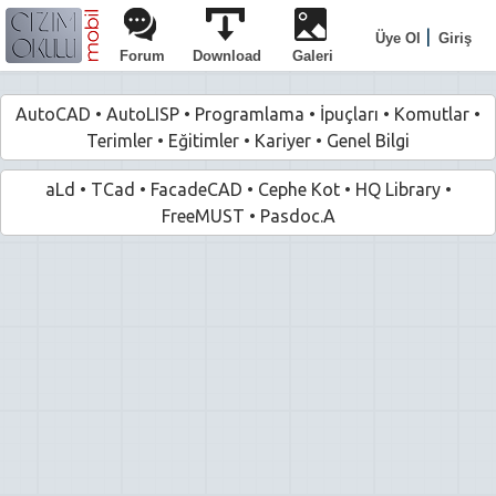
|
Üye Ol
Giriş
Forum
Download
Galeri
AutoCAD
•
AutoLISP
•
Programlama
•
İpuçları
•
Komutlar
•
Terimler
•
Eğitimler
•
Kariyer
•
Genel Bilgi
aLd
•
TCad
•
FacadeCAD
•
Cephe Kot
•
HQ Library
•
FreeMUST
•
Pasdoc.A