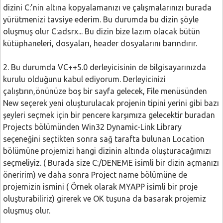
dizini C:’nin altına kopyalamanızı ve çalışmalarınızı burada
yürütmenizi tavsiye ederim. Bu durumda bu dizin şöyle
oluşmuş olur C:adsrx... Bu dizin bize lazım olacak bütün
kütüphaneleri, dosyaları, header dosyalarını barındırır.
2. Bu durumda VC++5.0 derleyicisinin de bilgisayarınızda
kurulu olduğunu kabul ediyorum. Derleyicinizi
çalıştırın,önünüze boş bir sayfa gelecek, File menüsünden
New seçerek yeni oluşturulacak projenin tipini yerini gibi bazı
şeyleri seçmek için bir pencere karşımıza gelecektir buradan
Projects bölümünden Win32 Dynamic-Link Library
seçeneğini seçtikten sonra sağ tarafta bulunan Location
bölümüne projemizi hangi dizinin altında oluşturacağımızı
seçmeliyiz. ( Burada size C:/DENEME isimli bir dizin açmanızı
öneririm) ve daha sonra Project name bölümüne de
projemizin ismini ( Örnek olarak MYAPP isimli bir proje
oluşturabiliriz) girerek ve OK tuşuna da basarak projemiz
oluşmuş olur.