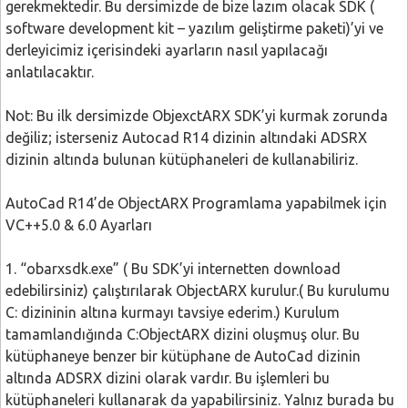
gerekmektedir. Bu dersimizde de bize lazım olacak SDK (
software development kit – yazılım geliştirme paketi)’yi ve
derleyicimiz içerisindeki ayarların nasıl yapılacağı
anlatılacaktır.
Not: Bu ilk dersimizde ObjexctARX SDK’yi kurmak zorunda
değiliz; isterseniz Autocad R14 dizinin altındaki ADSRX
dizinin altında bulunan kütüphaneleri de kullanabiliriz.
AutoCad R14’de ObjectARX Programlama yapabilmek için
VC++5.0 & 6.0 Ayarları
1. “obarxsdk.exe” ( Bu SDK’yi internetten download
edebilirsiniz) çalıştırılarak ObjectARX kurulur.( Bu kurulumu
C: dizininin altına kurmayı tavsiye ederim.) Kurulum
tamamlandığında C:ObjectARX dizini oluşmuş olur. Bu
kütüphaneye benzer bir kütüphane de AutoCad dizinin
altında ADSRX dizini olarak vardır. Bu işlemleri bu
kütüphaneleri kullanarak da yapabilirsiniz. Yalnız burada bu