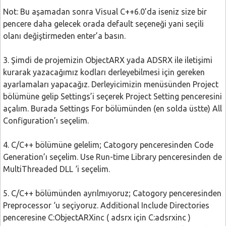
Not: Bu aşamadan sonra Visual C++6.0’da iseniz size bir
pencere daha gelecek orada default seçeneği yani seçili
olanı değiştirmeden enter’a basın.
3. Şimdi de projemizin ObjectARX yada ADSRX ile iletişimi
kurarak yazacağımız kodları derleyebilmesi için gereken
ayarlamaları yapacağız. Derleyicimizin menüsünden Project
bölümüne gelip Settings’i seçerek Project Setting penceresini
açalım. Burada Settings For bölümünden (en solda üstte) All
Configuration’ı seçelim.
4. C/C++ bölümüne gelelim; Catogory penceresinden Code
Generation’ı seçelim. Use Run-time Library penceresinden de
MultiThreaded DLL ‘i seçelim.
5. C/C++ bölümünden ayrılmıyoruz; Catogory penceresinden
Preprocessor ‘u seçiyoruz. Additional Include Directories
penceresine C:ObjectARXinc ( adsrx için C:adsrxinc )