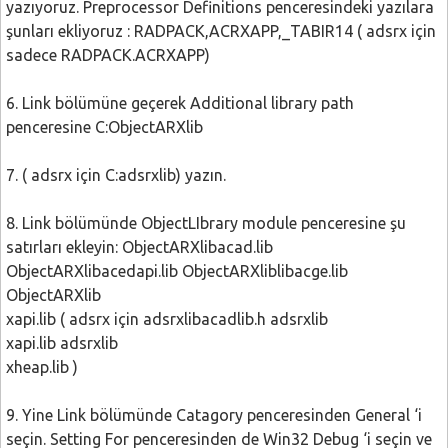
yazıyoruz. Preprocessor Definitions penceresindeki yazılara
şunları ekliyoruz : RADPACK,ACRXAPP,_TABIR14 ( adsrx için
sadece RADPACK.ACRXAPP)
6. Link bölümüne geçerek Additional library path
penceresine C:ObjectARXlib
7. ( adsrx için C:adsrxlib) yazın.
8. Link bölümünde ObjectLIbrary module penceresine şu
satırları ekleyin: ObjectARXlibacad.lib
ObjectARXlibacedapi.lib ObjectARXliblibacge.lib
ObjectARXlib
xapi.lib ( adsrx için adsrxlibacadlib.h adsrxlib
xapi.lib adsrxlib
xheap.lib )
9. Yine Link bölümünde Catagory penceresinden General ‘i
seçin. Setting For penceresinden de Win32 Debug ‘i seçin ve