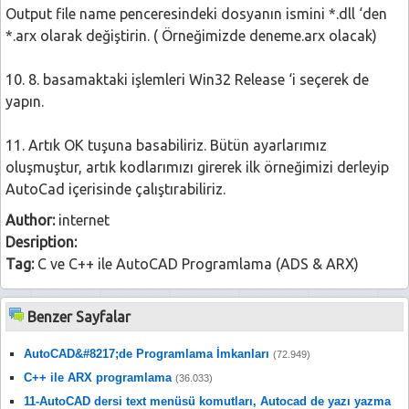
Output file name penceresindeki dosyanın ismini *.dll ‘den
*.arx olarak değiştirin. ( Örneğimizde deneme.arx olacak)
10. 8. basamaktaki işlemleri Win32 Release ‘i seçerek de
yapın.
11. Artık OK tuşuna basabiliriz. Bütün ayarlarımız
oluşmuştur, artık kodlarımızı girerek ilk örneğimizi derleyip
AutoCad içerisinde çalıştırabiliriz.
Author:
internet
Desription:
Tag:
C ve C++ ile AutoCAD Programlama (ADS & ARX)
Benzer Sayfalar
AutoCAD&#8217;de Programlama İmkanları
(72.949)
C++ ile ARX programlama
(36.033)
11-AutoCAD dersi text menüsü komutları, Autocad de yazı yazma