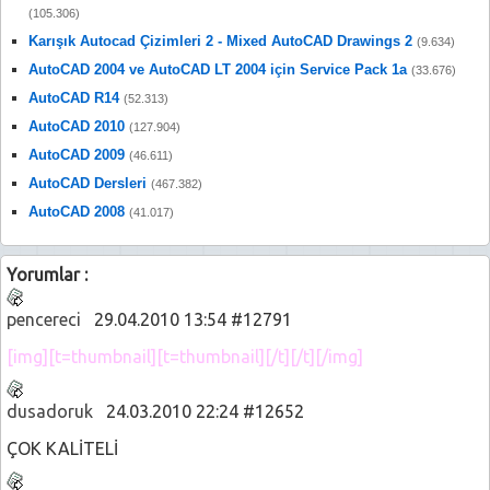
(105.306)
Karışık Autocad Çizimleri 2 - Mixed AutoCAD Drawings 2
(9.634)
AutoCAD 2004 ve AutoCAD LT 2004 için Service Pack 1a
(33.676)
AutoCAD R14
(52.313)
AutoCAD 2010
(127.904)
AutoCAD 2009
(46.611)
AutoCAD Dersleri
(467.382)
AutoCAD 2008
(41.017)
Yorumlar :
pencereci
29.04.2010 13:54 #12791
[img][t=thumbnail][t=thumbnail][/t][/t][/img]
dusadoruk
24.03.2010 22:24 #12652
ÇOK KALİTELİ