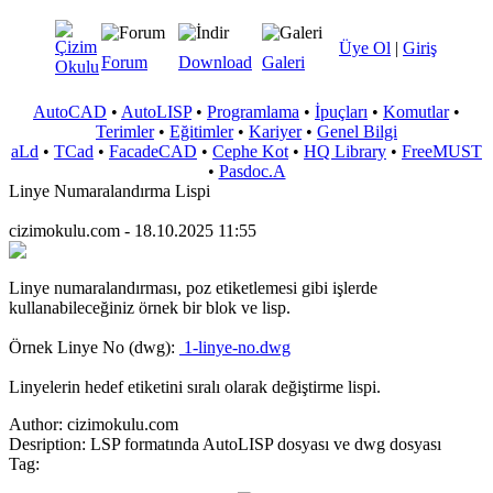
Üye Ol
|
Giriş
Forum
Download
Galeri
AutoCAD
•
AutoLISP
•
Programlama
•
İpuçları
•
Komutlar
•
Terimler
•
Eğitimler
•
Kariyer
•
Genel Bilgi
aLd
•
TCad
•
FacadeCAD
•
Cephe Kot
•
HQ Library
•
FreeMUST
•
Pasdoc.A
Linye Numaralandırma Lispi
cizimokulu.com - 18.10.2025 11:55
Linye numaralandırması, poz etiketlemesi gibi işlerde
kullanabileceğiniz örnek bir blok ve lisp.
Örnek Linye No (dwg):
1-linye-no.dwg
Linyelerin hedef etiketini sıralı olarak değiştirme lispi.
Author:
cizimokulu.com
Desription:
LSP formatında AutoLISP dosyası ve dwg dosyası
Tag: