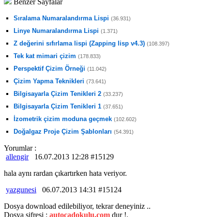
Benzer Sayfalar
Sıralama Numaralandırma Lispi
(36.931)
Linye Numaralandırma Lispi
(1.371)
Z değerini sıfırlama lispi (Zapping lisp v4.3)
(108.397)
Tek kat mimari çizim
(178.833)
Perspektif Çizim Örneği
(11.042)
Çizim Yapma Teknikleri
(73.641)
Bilgisayarla Çizim Tenikleri 2
(33.237)
Bilgisayarla Çizim Tenikleri 1
(37.651)
İzometrik çizim moduna geçmek
(102.602)
Doğalgaz Proje Çizim Şablonları
(54.391)
Yorumlar :
allengir
16.07.2013 12:28 #15129
hala aynı rardan çıkartırken hata veriyor.
yazgunesi
06.07.2013 14:31 #15124
Dosya download edilebiliyor, tekrar deneyiniz ..
Dosya şifresi :
autocadokulu.com
dur !.