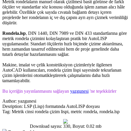
Metrik rondelaların manuel olarak çizilmesi basit görünse de farklı
ölçüler ve standartlar söz konusu olduğunda işlem zaman alıcı hâle
gelebilir. Özellikle çok sayıda cıvatalı bağlantı detayı içeren
projelerde her rondelanın iç ve dış çapını ayrı ayrı çizmek verimliliği
düşürür.
Rondela.lsp
, DIN 1440, DIN 7989 ve DIN 433 standartlarına göre
metrik rondela çizimini kolaylaştıran pratik bir AutoLISP
uygulamasıdır. Standart ölçülerin hızlı biçimde çizime aktarılması,
hem zamandan tasarruf edilmesini hem de proje genelinde daha
tutarlı detaylar hazırlanmasını sağlar.
Makine, imalat ve çelik konstrüksiyon çizimleriyle ilgilenen
AutoCAD kullanıcıları, rondela çizim lispi sayesinde tekrarlanan
çizim işlemlerini otomatikleştirerek çalışmalarını daha hızlı
tamamlayabilir.
Bu içeriğin yayınlanmasını sağlayan
yazgunesi
'ne teşekkürler
Author:
yazgunesi
Desription:
LSP (Lisp) formatında AutoLISP dosyası
Tag:
Metrik cinsi rondela çizim lispi, metric rondela, rondela.lsp
Download sayısı: 330, Boyut: 0.02 mb