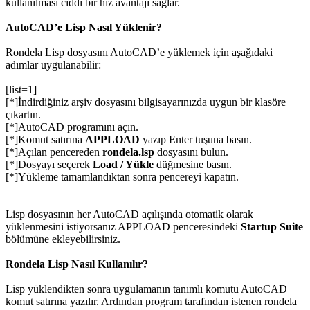
kullanılması ciddi bir hız avantajı sağlar.
AutoCAD’e Lisp Nasıl Yüklenir?
Rondela Lisp dosyasını AutoCAD’e yüklemek için aşağıdaki
adımlar uygulanabilir:
[list=1]
[*]İndirdiğiniz arşiv dosyasını bilgisayarınızda uygun bir klasöre
çıkartın.
[*]AutoCAD programını açın.
[*]Komut satırına
APPLOAD
yazıp Enter tuşuna basın.
[*]Açılan pencereden
rondela.lsp
dosyasını bulun.
[*]Dosyayı seçerek
Load / Yükle
düğmesine basın.
[*]Yükleme tamamlandıktan sonra pencereyi kapatın.
Lisp dosyasının her AutoCAD açılışında otomatik olarak
yüklenmesini istiyorsanız APPLOAD penceresindeki
Startup Suite
bölümüne ekleyebilirsiniz.
Rondela Lisp Nasıl Kullanılır?
Lisp yüklendikten sonra uygulamanın tanımlı komutu AutoCAD
komut satırına yazılır. Ardından program tarafından istenen rondela