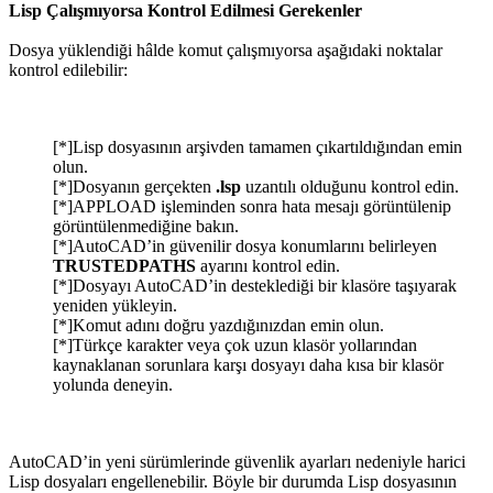
Lisp Çalışmıyorsa Kontrol Edilmesi Gerekenler
Dosya yüklendiği hâlde komut çalışmıyorsa aşağıdaki noktalar
kontrol edilebilir:
[*]Lisp dosyasının arşivden tamamen çıkartıldığından emin
olun.
[*]Dosyanın gerçekten
.lsp
uzantılı olduğunu kontrol edin.
[*]APPLOAD işleminden sonra hata mesajı görüntülenip
görüntülenmediğine bakın.
[*]AutoCAD’in güvenilir dosya konumlarını belirleyen
TRUSTEDPATHS
ayarını kontrol edin.
[*]Dosyayı AutoCAD’in desteklediği bir klasöre taşıyarak
yeniden yükleyin.
[*]Komut adını doğru yazdığınızdan emin olun.
[*]Türkçe karakter veya çok uzun klasör yollarından
kaynaklanan sorunlara karşı dosyayı daha kısa bir klasör
yolunda deneyin.
AutoCAD’in yeni sürümlerinde güvenlik ayarları nedeniyle harici
Lisp dosyaları engellenebilir. Böyle bir durumda Lisp dosyasının