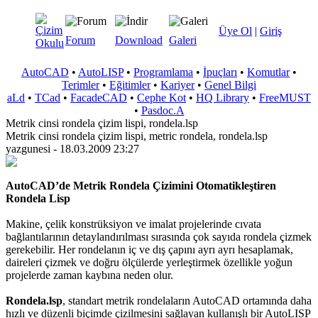
Üye Ol
|
Giriş
Forum
Download
Galeri
AutoCAD
•
AutoLISP
•
Programlama
•
İpuçları
•
Komutlar
•
Terimler
•
Eğitimler
•
Kariyer
•
Genel Bilgi
aLd
•
TCad
•
FacadeCAD
•
Cephe Kot
•
HQ Library
•
FreeMUST
•
Pasdoc.A
Metrik cinsi rondela çizim lispi, rondela.lsp
Metrik cinsi rondela çizim lispi, metric rondela, rondela.lsp
yazgunesi - 18.03.2009 23:27
AutoCAD’de Metrik Rondela Çizimini Otomatikleştiren
Rondela Lisp
Makine, çelik konstrüksiyon ve imalat projelerinde cıvata
bağlantılarının detaylandırılması sırasında çok sayıda rondela çizmek
gerekebilir. Her rondelanın iç ve dış çapını ayrı ayrı hesaplamak,
daireleri çizmek ve doğru ölçülerde yerleştirmek özellikle yoğun
projelerde zaman kaybına neden olur.
Rondela.lsp
, standart metrik rondelaların AutoCAD ortamında daha
hızlı ve düzenli biçimde çizilmesini sağlayan kullanışlı bir AutoLISP