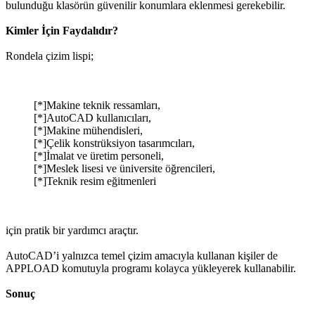
bulunduğu klasörün güvenilir konumlara eklenmesi gerekebilir.
Kimler İçin Faydalıdır?
Rondela çizim lispi;
[*]Makine teknik ressamları,
[*]AutoCAD kullanıcıları,
[*]Makine mühendisleri,
[*]Çelik konstrüksiyon tasarımcıları,
[*]İmalat ve üretim personeli,
[*]Meslek lisesi ve üniversite öğrencileri,
[*]Teknik resim eğitmenleri
için pratik bir yardımcı araçtır.
AutoCAD’i yalnızca temel çizim amacıyla kullanan kişiler de
APPLOAD komutuyla programı kolayca yükleyerek kullanabilir.
Sonuç