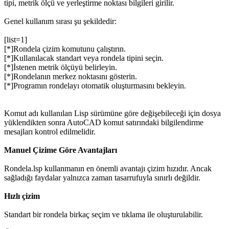
tipi, metrik ölçü ve yerleştirme noktası bilgileri girilir.
Genel kullanım sırası şu şekildedir:
[list=1]
[*]Rondela çizim komutunu çalıştırın.
[*]Kullanılacak standart veya rondela tipini seçin.
[*]İstenen metrik ölçüyü belirleyin.
[*]Rondelanın merkez noktasını gösterin.
[*]Programın rondelayı otomatik oluşturmasını bekleyin.
Komut adı kullanılan Lisp sürümüne göre değişebileceği için dosya
yüklendikten sonra AutoCAD komut satırındaki bilgilendirme
mesajları kontrol edilmelidir.
Manuel Çizime Göre Avantajları
Rondela.lsp kullanmanın en önemli avantajı çizim hızıdır. Ancak
sağladığı faydalar yalnızca zaman tasarrufuyla sınırlı değildir.
Hızlı çizim
Standart bir rondela birkaç seçim ve tıklama ile oluşturulabilir.