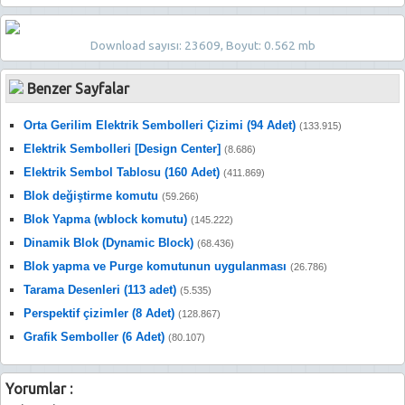
Download sayısı: 23609, Boyut: 0.562 mb
Benzer Sayfalar
Orta Gerilim Elektrik Sembolleri Çizimi (94 Adet)
(133.915)
Elektrik Sembolleri [Design Center]
(8.686)
Elektrik Sembol Tablosu (160 Adet)
(411.869)
Blok değiştirme komutu
(59.266)
Blok Yapma (wblock komutu)
(145.222)
Dinamik Blok (Dynamic Block)
(68.436)
Blok yapma ve Purge komutunun uygulanması
(26.786)
Tarama Desenleri (113 adet)
(5.535)
Perspektif çizimler (8 Adet)
(128.867)
Grafik Semboller (6 Adet)
(80.107)
Yorumlar :