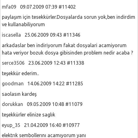
mfa09
09.07.2009 07:39 #11402
paylaşım için tesekkürler.Dosyalarda sorun yok,ben indirdim
ve kullanabiliyorum
iscasella
25.06.2009 09:43 #11346
arkadaslar ben indiriyorum fakat dosyalari acamiyorum
hata veriyor bozuk dosya gibisinden problem nedir acaba ?
serce3506
23.06.2009 12:43 #11338
teşekkür ederim..
goodman
14.06.2009 14:22 #11285
saolasın kardeş
dorukkan
09.05.2009 10:48 #11079
teşekkürler elinize saglık
eyup_35
21.04.2009 16:40 #10977
elektrık sembollerını acamıyorum yanı