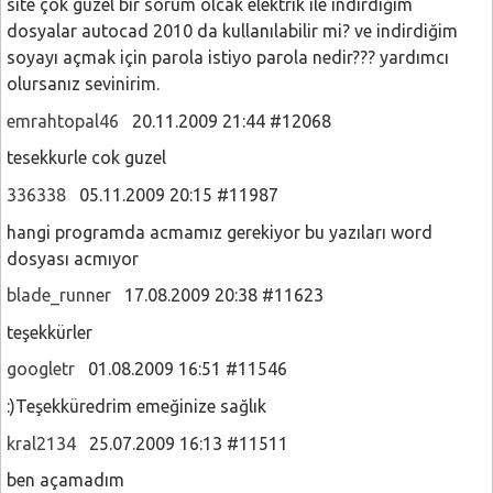
site çok güzel bir sorum olcak elektrik ile indirdiğim
dosyalar autocad 2010 da kullanılabilir mi? ve indirdiğim
soyayı açmak için parola istiyo parola nedir??? yardımcı
olursanız sevinirim.
emrahtopal46
20.11.2009 21:44 #12068
tesekkurle cok guzel
336338
05.11.2009 20:15 #11987
hangi programda acmamız gerekiyor bu yazıları word
dosyası acmıyor
blade_runner
17.08.2009 20:38 #11623
teşekkürler
googletr
01.08.2009 16:51 #11546
:)Teşekküredrim emeğinize sağlık
kral2134
25.07.2009 16:13 #11511
ben açamadım