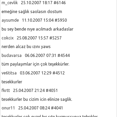
m_cevlik
25.10.2007 18:17 #6146
emeğine sağlık saolasın dostum
aysumde
11.10.2007 15:04 #5950
bu sey bende nıye acılmadı arkadaslar
cokcix
25.08.2007 15:57 #5257
nerden alcaz bu ızını yaws
budavarsa
06.06.2007 07:31 #4544
tüm paylaşımlar için çok teşekkürler.
ve6titsa
03.06.2007 12:29 #4512
tesekkurler
fkrtt
25.04.2007 21:24 #4051
tesekkurler bu cizim icin elinize saglik.
onur11
25.04.2007 08:24 #4041
tesekkurler cok guzel bır sıte kurmussunuz tebrıkler