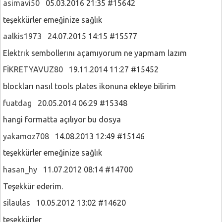
asimavi50
05.03.2016 21:35 #15642
teşekkürler emeğinize sağlık
aalkis1973
24.07.2015 14:15 #15577
Elektrık sembollerını açamıyorum ne yapmam lazım
FİKRETYAVUZ80
19.11.2014 11:27 #15452
blockları nasıl tools plates ikonuna ekleye bilirim
fuatdag
20.05.2014 06:29 #15348
hangi formatta açılıyor bu dosya
yakamoz708
14.08.2013 12:49 #15146
teşekkürler emeğinize sağlık
hasan_hy
11.07.2012 08:14 #14700
Teşekkür ederim.
silaulas
10.05.2012 13:02 #14620
teşekkürler