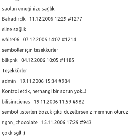
saolun emeğinize sağlık
Bahadirclk
11.12.2006 12:29 #1277
eline sağlik
white06
07.12.2006 14:02 #1214
semboller için tesekkurler
bllkpnk
04.12.2006 10:05 #1185
Teşekkürler
admin
19.11.2006 15:34 #984
Kontrol ettik, herhangi bir sorun yok...!
bilisimcienes
19.11.2006 11:59 #982
sembol listerleri bozuk çıktı düzeltirseniz memnun oluruz
nghn_chocolate
15.11.2006 17:29 #943
çokk sgll ;)