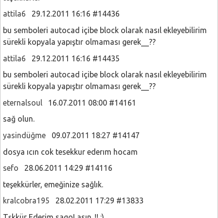
attila6
29.12.2011 16:16 #14436
bu semboleri autocad içibe block olarak nasıl ekleyebilirim
sürekli kopyala yapıştır olmaması gerek__??
attila6
29.12.2011 16:16 #14435
bu semboleri autocad içibe block olarak nasıl ekleyebilirim
sürekli kopyala yapıştır olmaması gerek__??
eternalsoul
16.07.2011 08:00 #14161
sağ olun.
yasindüğme
09.07.2011 18:27 #14147
dosya ıcın cok tesekkur ederım hocam
sefo
28.06.2011 14:29 #14116
teşekkürler, emeğinize sağlık.
kralcobra195
28.02.2011 17:29 #13833
Tşkkür Ederim sagoLasın..!! :)