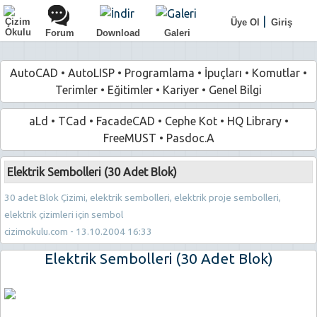
|
Üye Ol
Giriş
Forum
Download
Galeri
AutoCAD
•
AutoLISP
•
Programlama
•
İpuçları
•
Komutlar
•
Terimler
•
Eğitimler
•
Kariyer
•
Genel Bilgi
aLd
•
TCad
•
FacadeCAD
•
Cephe Kot
•
HQ Library
•
FreeMUST
•
Pasdoc.A
Elektrik Sembolleri (30 Adet Blok)
30 adet Blok Çizimi, elektrik sembolleri, elektrik proje sembolleri,
elektrik çizimleri için sembol
cizimokulu.com - 13.10.2004 16:33
Elektrik Sembolleri (30 Adet Blok)