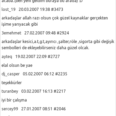
acaba..(ben yeni geldim buraya bu arada) :D
lost_19
20.03.2007 19:38 #3473
arkadaşlar allah razı olsun çok güzel kaynaklar gerçekten
işime yarıyacak gibi
3emehmet
27.02.2007 09:48 #2924
arkadaşlar kesici,a.t,g.t,ayırıcı ,şalter,röle ,sigorta gibi değişik
sembolleri de ekleyebilirseniz daha güzel olcak.
ayteq
19.02.2007 22:09 #2727
elal olsun be yae
dj_casper
05.02.2007 06:12 #2235
teşekkürler
turanbey
03.02.2007 16:13 #2217
iyi bir çalışma
sercey99
27.01.2007 08:51 #2046