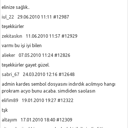
elinize sağlık..
iul_22
29.06.2010 11:11 #12987
teşekkürler
zekitaskın
11.06.2010 11:57 #12929
varmı bu işi iyi bilen
alieker
07.05.2010 11:24 #12826
teşekkürler gayet güzel.
sabri_67
24.03.2010 12:16 #12648
admin kardes sembol dosyasını indırdık acılmıyo hangı
prokram acyo bunu acaba. simdiden saolasın
elifim89
19.01.2010 19:27 #12322
tşk
altayım
17.01.2010 18:40 #12309