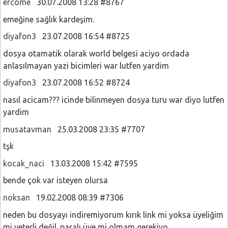
ercome
30.07.2008 13:28 #8767
emeğine sağlık kardeşim.
diyafon3
23.07.2008 16:54 #8725
dosya otamatik olarak world belgesi aciyo ordada
anlasılmayan yazi bicimleri war lutfen yardim
diyafon3
23.07.2008 16:52 #8724
nasıl acicam??? icinde bilinmeyen dosya turu war diyo lutfen
yardim
musatavman
25.03.2008 23:35 #7707
tşk
kocak_naci
13.03.2008 15:42 #7595
bende çok var isteyen olursa
noksan
19.02.2008 08:39 #7306
neden bu dosyayı indiremiyorum kırık link mi yoksa üyeliğim
mi yeterli değil. paralı üye mi olmam gerekiyo